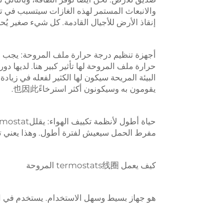
والانبعاث المستمر لهذه الغازات سيتسبب في ت
إنقاذ الأرض للأجيال القادمة. كل شيء صغير يُ
أجهزة تنظيم درجة حرارة ملف المروحة: يجب أ
حرارة ملف المروحة لها تأثير كبير هنا. لديها دو
البيئة المريحة سيكون لها الكثير لفعله في زيادة
يقومون به وسيكونون أكثر استرخاءً也因此.
مفرط الحمل سيعيش لفترة أطول. وهذا يعني تآكلًا أقل وبالتالي توفير更多的 في
كيف يعمل termostats线圈 المروحة
هو جهاز بسيط وسهل الاستخدام. يستخدم في المب