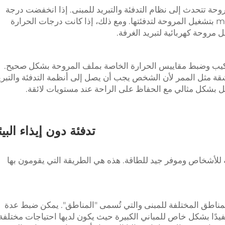
اط المروحة تتحدث إلى نظام التدفئة والتبريد للمبنى. إذا انخفضت درجة
حرارة غرفة ما تحت درجة معينة، سيقومmostat بتشغيل المروحة لتدفئتها. ومع ذلك، إذا كانت درجات الحرارة
ركيب وضبط مقاييس الحرارة الخاصة بملف المروحة بشكل صحيح.
شقة مثل الممر لأن الشخص يجب أن يصل إلى أنظمة التدفئة والتبري
ل بشكل مثالي مع الحفاظ على الراحة عند مستويات لائقة.
تدفئة دون إيذاء البيئ
 للأشخاص وموفر جيد للطاقة. هذه هي الطريقة التي يقومون بها
ناطق المختلفة للمبنى والتي تُسمى "المناطق". يمكن ضبط عدة
يدًا بشكل خاص للمباني الكبيرة حيث يكون لديها احتياجات مختلفة