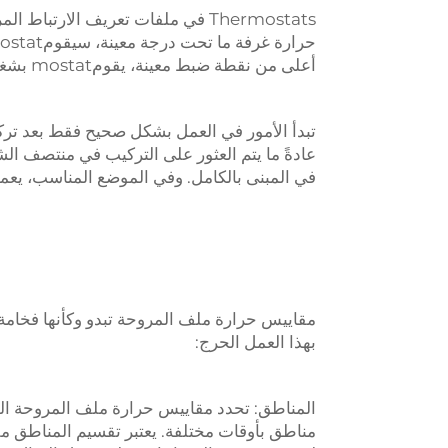
Thermostats في ملفات تعريف الارتب
أعلى من نقطة ضبط معينة، يقومmostat بشغل مروحة كهربائية لتبريد الغرفة.
تبدأ الأمور في العمل بشكل صحيح فقط بعد ت
عادةً ما يتم العثور على التركيب في منتصف ال
في المبنى بالكامل. وفي الموضع المناسب، يعم
مقاييس حرارة ملف المروحة تبدو وكأنها فخامة
بهذا العمل الحرج:
المناطق: تحدد مقاييس حرارة ملف المروحة الم
مناطق بأوقات مختلفة. يعتبر تقسيم المناطق مف