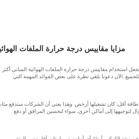
مزايا مقاييس درجة حرارة الملفات الهوائي
جعل استخدام مقاييس درجة حرارة الملفات الهوائية المباني أكثر
لجميع. الآن دعونا نلقي نظرة على بعض الفوائد المهمة التي
 طاقة أقل، كان تشغيلها أرخص. وهذا يعني أن الشركات ستدفع مئا
موال لتوجيهها إلى أماكن أخرى، سواء لتحسين المرافق أو دفع
ن ننقذ الكوكب أيضًا. أي أننا نصدر ملوثات أقل تضر بالبيئة،