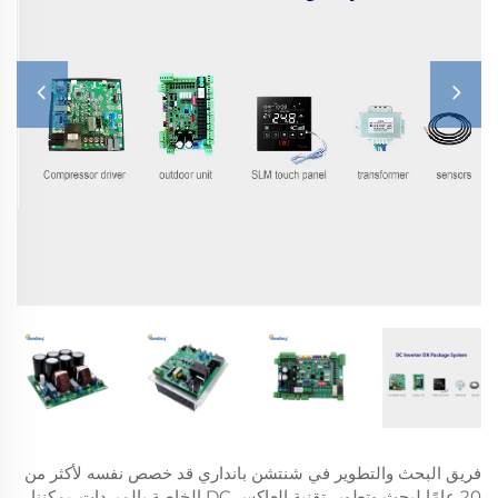
فريق البحث والتطوير في شنتشن بانداري قد خصص نفسه لأكثر من
20 عامًا لبحث وتطوير تقنية العاكس DC الخاصة بالمبردات. يمكننا