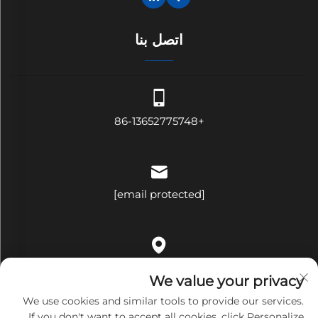
اتصل بنا
+86-13652775748
[email protected]
الغرفة ٥٠٩، المبنى باء، رقم ٣٢١، شارع بينغجي، حي ههوا، شارع
We value your privacy
بينغهو، مقاطعة لونغغانغ، مدينة شينتشن، مقاطعة قوانغدونغ، الصين
We use cookies and similar tools to provide our services.
If you don't want to accept all cookies, click Personalize