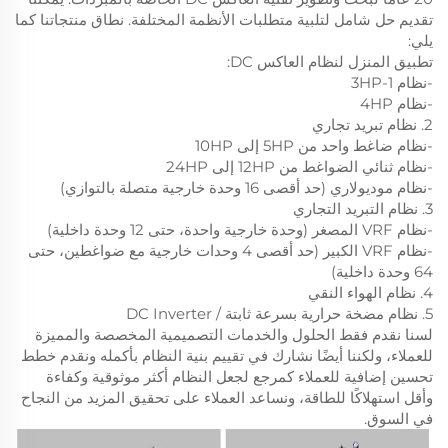
تقديم حل شامل لتلبية متطلبات الأنظمة المختلفة. نطاق منتجاتنا كما
يلي:
تطبيق المنزل لنظام العاكس DC:
-نظام 1-3HP
-نظام 4HP
2. نظام تبريد تجاري
-نظام ضاغط واحد من 5HP إلى 10HP
-نظام ثنائي الضواغط من 12HP إلى 24HP
-نظام موديولاري (حد أقصى 16 وحدة خارجية متصلة بالتوازي)
3. نظام التبريد التجاري
-نظام VRF المصغر (وحدة خارجية واحدة، حتى 12 وحدة داخلية)
-نظام VRF الكبير (حد أقصى 4 وحدات خارجية مع ضواغطين، حتى
64 وحدة داخلية)
4. نظام الهواء النقي
5. نظام مضخة حرارية بسرعة ثابتة / DC Inverter
لسنا نقدم فقط الحلول والخدمات التصميمية المخصصة والمميزة
للعملاء، ولكننا أيضًا نشارك في تقييم بنية النظام بأكمله ونقدم خطط
تحسين إضافية للعملاء كمرجع لجعل النظام أكثر موثوقية وكفاءة
وأقل استهلاكًا للطاقة، ونساعد العملاء على تحقيق المزيد من النجاح
في السوق.