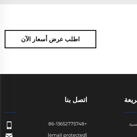
اطلب عرض أسعار الآن
يعة
اتصل بنا
+86-13652775748
سية
[email protected]