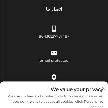
اتصل بنا
+86-13652775748
[email protected]
الغرفة ٥٠٩، المبنى باء، رقم ٣٢١، شارع بينغجي، حي ههوا، شارع
We value your privacy
بينغهو، مقاطعة لونغغانغ، مدينة شينتشن، مقاطعة قوانغدونغ، الصين
We use cookies and similar tools to provide our services.
If you don't want to accept all cookies, click Personalize
cookies.