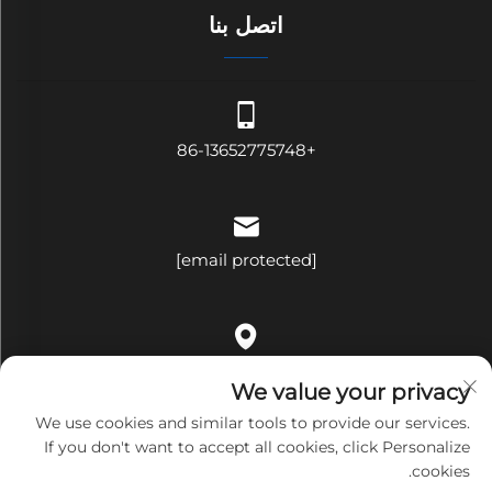
اتصل بنا
+86-13652775748
[email protected]
الغرفة ٥٠٩، المبنى باء، رقم ٣٢١، شارع بينغجي، حي ههوا، شارع
We value your privacy
بينغهو، مقاطعة لونغغانغ، مدينة شينتشن، مقاطعة قوانغدونغ، الصين
We use cookies and similar tools to provide our services.
If you don't want to accept all cookies, click Personalize
cookies.