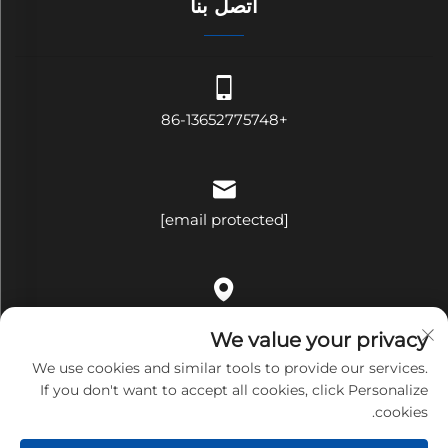
اتصل بنا
+86-13652775748
[email protected]
الغرفة ٥٠٩، المبنى باء، رقم ٣٢١، شارع بينغجي، حي ههوا، شارع
We value your privacy
بينغهو، مقاطعة لونغغانغ، مدينة شينتشن، مقاطعة قوانغدونغ، الصين
We use cookies and similar tools to provide our services.
If you don't want to accept all cookies, click Personalize
cookies.
حقوق النسخ محفوظة © شركة شنتشن بانداري تكنولوجي المحدودة.