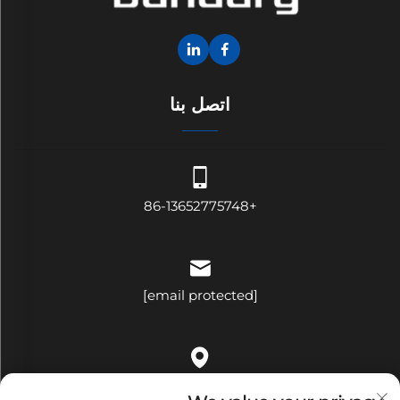
اتصل بنا
+86-13652775748
[email protected]
الغرفة ٥٠٩، المبنى باء، رقم ٣٢١، شارع بينغجي، حي ههوا، شارع