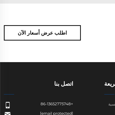
اطلب عرض أسعار الآن
يعة
اتصل بنا
+86-13652775748
سية
[email protected]