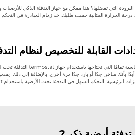
دادات القابلة للتخصيص لنظام التد
الآن يمكنك التحكم في درجة حرارة منز
 التحكم السهل في التدفئة تحت الأرضية باستخدام termostat ذكي من بانداري.