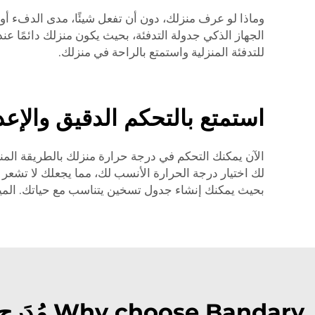
للتدفئة المنزلية واستمتع بالراحة في منزلك.
استمتع بالتحكم الدقيق والإع
بحيث يمكنك إنشاء جدول تسخين يتناسب مع حياتك. الميزات الرئيسية:
Why choose Bandary مُدَرِج تدفئة أرضية ذكي?