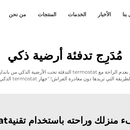
بنا
الأخبار
الخدمات
المنتجات
من نحن
مُدَرِج تدفئة أرضية ذكي
أحيانًا تشعر بأن منزلك ساخن جدًا أو بارد جدًا؟ توقف عن الشعور بعدم ا
رة الفراش! "جهاز termostat الذكي من بانداري يجعل ذلك ممكنًا."
لك وراحته باستخدام تقنيةmostat الذكية