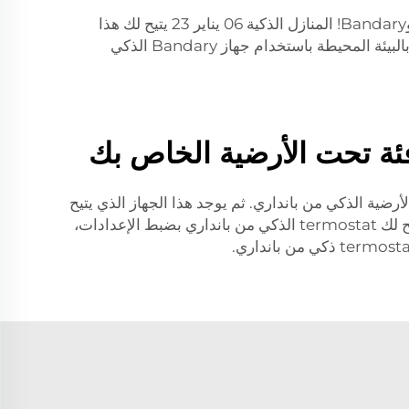
وماذا لو عرف منزلك، دون أن تفعل شيئًا، مدى الدفء أو البرودة التي تفضلها؟ هذا ممكن مع جهاز التدفئة الذكي للأرضيات وBandary! المنازل الذكية 06 يناير 23 يتيح لك هذا
الجهاز الذكي جدولة التدفئة، بحيث يكون منزلك دائمًا عند درجة الحرارة المثالية حسب طلبك. خذ زمام المبادرة في التحكم بالبيئة المحيطة باستخدام جهاز Bandary الذكي
فئة تحت الأرضية الخاص بك
لك بالطريقة المناسبة تمامًا التي تحتاجها باستخدام جهاز termostat التدفئة تحت الأرضية الذكي من بانداري. ثم يوجد هذا الجهاز الذي يتيح
لك اختيار درجة الحرارة الأنسب لك، مما يجعلك لا تشعر أبدًا بأنك ساخن جدًا أو بارد جدًا مرة أخرى. بالإضافة إلى ذلك، يسمح لك termostat الذكي من بانداري بضبط الإعدادات،