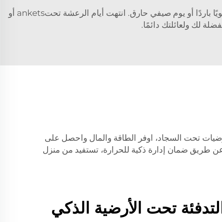
طورت Bandary مُدرِج تدفئة أرضية ذكيًا يستخدم تقنية خاصة لحفظ دفء منزلك طوال العام. يمكنه المساعدة سواء كان الليل شتويًا باردًا أو يوم صيفي حارق. انتهت أيام الرعشة تحتankets أو
يزيد بشكل كبير من فاتورتك للطاقة؟ استخدم جهاز Bandary الذكي لتدفئة الأرضيات تحت السجاد، اوفر الطاقة والمال واحصل على
. عن طريق ضمان إدارة ذكية للحرارة، تستفيد من منزل