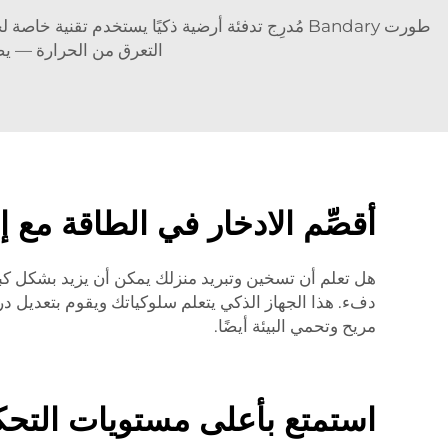
التعرق من الحرارة — يضمن مُدرِج Bandary الذكي أن يكون منزلك عند درجة ال
أقصِّم الادخار في الطاقة مع 
دفء. هذا الجهاز الذكي يتعلم سلوكياتك ويقوم بتعديل در
مريح وتحمي البيئة أيضًا.
استمتع بأعلى مستويات التحكم المنزلي الآلي مع at