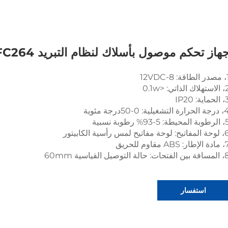
هاز تحكم موصول بأسلاك لنظام التبريد FC264
قة: 8-12VDC
لاك الذاتي: <0.1w
ماية: IP20
ارة التشغيلية: 0-50درجة مئوية
محيطة: 5-93% رطوبة نسبية
ح: لوحة مفاتيح لمس رأسية الكابيتور
طار: ABS مقاوم للحريق
الفتحات: حالة التوصيل القياسية 60mm
استفسار