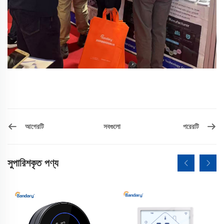
আগেরটি
পরেরটি
সবগুলো
সুপারিশকৃত পণ্য