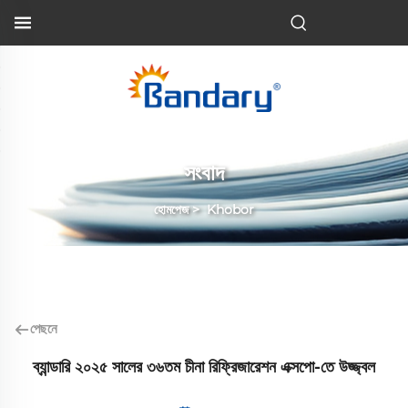
BN
সংবাদ
হোমপেজ
>
Khobor
পেছনে
ব্যান্ডারি ২০২৫ সালের ৩৬তম চীনা রিফ্রিজারেশন এক্সপো-তে উজ্জ্বল