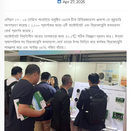
Apr 27, 2025
এপ্রিল ২৭ - ২৯ তারিখে শাংহাইয়ে অনুষ্ঠিত ৩৬তম চীনা রিফ্রিজারেশন এক্সপো-তে ব্যান্ডারি
অংশগ্রহণ করেছে। ১,২০০ প্রদর্শকের মধ্যে এটি থার্মোস্ট্যাট এবং ফ্রিকোয়েন্সি কনভারশন
বোর্ড প্রদর্শন করেছে।
থার্মোস্ট্যাট স্থিতিশীল আন্তঃ তাপমাত্রা জন্য ±০.১℃ সঠিক নিয়ন্ত্রণ প্রদান করে। উন্নত
অ্যালগরিদম সহ ফ্রিকোয়েন্সি কনভারশন বোর্ড ভারের উপর ভিত্তি করে কার্যকর ফ্রিকোয়েন্সি
সামঞ্জস্য করে এবং সর্বোচ্চ ৩৫% শক্তি বাঁচায়।