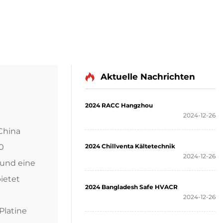
Aktuelle Nachrichten
2024 RACC Hangzhou
2024-12-26
 China
0
2024 Chillventa Kältetechnik
2024-12-26
 und eine
ietet
2024 Bangladesh Safe HVACR
2024-12-26
latine