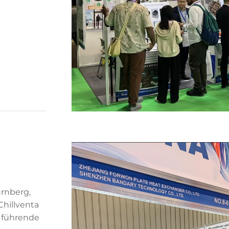
ürnberg,
Chillventa
t führende