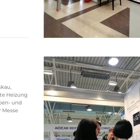
skau,
ste Heizung
pen- und
r Messe