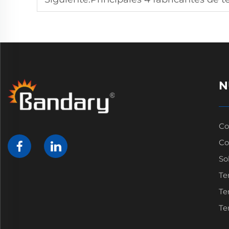
N
Co
Co
So
Te
Te
Te