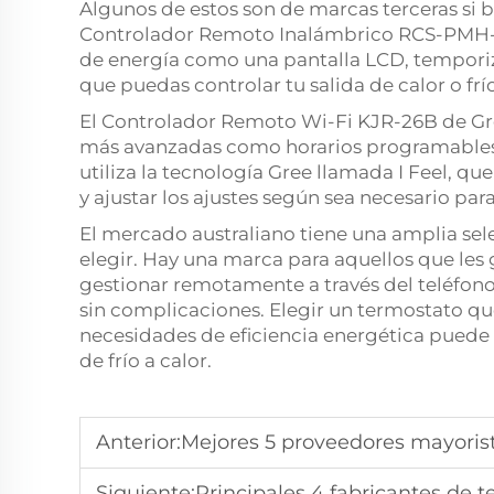
Algunos de estos son de marcas terceras si b
Controlador Remoto Inalámbrico RCS-PMH-W
de energía como una pantalla LCD, temporiz
que puedas controlar tu salida de calor o fr
El Controlador Remoto Wi-Fi KJR-26B de Gre
más avanzadas como horarios programables 
utiliza la tecnología Gree llamada I Feel, qu
y ajustar los ajustes según sea necesario pa
El mercado australiano tiene una amplia se
elegir. Hay una marca para aquellos que les 
gestionar remotamente a través del teléfon
sin complicaciones. Elegir un termostato que 
necesidades de eficiencia energética puede
de frío a calor.
Anterior:
Mejores 5 proveedores mayorista
Siguiente:
Principales 4 fabricantes de termost