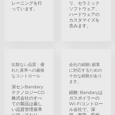
レーニングを行
リ、セラミック
っています。
ソフトウェア、
ハードウェアの
カスタマイズを
含みます。
比類ない品質：優
会社の経験: 顧客
れた基準への厳格
に対応するための
なコントロール
十分な経験があり
ます。
深センBandary
テクノロジーCO
経験: Bandaryは
株式会社のすべ
ガスボイラーの
ての製品は厳し
Wi-Fiコントロー
い品質管理基準
ル会社で、深
に従っており、
圳、東莞、蘇州