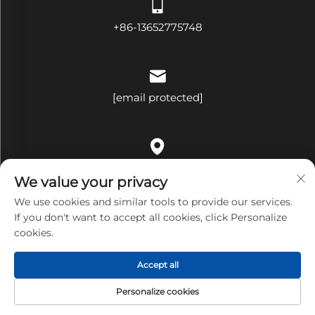
+86-13652775748
[email protected]
中国広東省深圳市龍崗区平湖街道荷花社区平吉大道321号B棟
We value your privacy
509号室
We use cookies and similar tools to provide our services.
If you don't want to accept all cookies, click Personalize
cookies.
著作権 © 深センバンダリー・テクノロジー有限公司 すべての権利
Accept all
予約
プライバシーポリシー
Personalize cookies
HOMEPAGE
製品
メールアドレス
電話