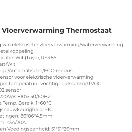
 Vloerverwarming Thermostaat
g van elektrische vloerverwarming/waterverwarming
etelkoppeling
atie: Wifi(Tuya), RS485
art/Wit
ige/Automatische/ECO modus
ensor voor elektrische vloerverwarming
ype: Temperatuur vochtigheidssensor/TVOC
O2 sensor
 220VAC+10% 50/60HZ
e Temp. Bereik: 1~60°C
gsnauwkeurigheid: ±1C
tingen: 86*86*4.5mm
om: <3A/20A
en Voedingseenheid: 51*51*26mm