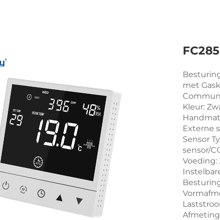
FC285
Besturin
met Gask
Communic
Kleur: Zw
Handmat
Externe s
Sensor T
sensor/C
Voeding:
Instelbar
Besturin
Vormafme
Laststro
Afmeting