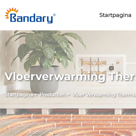
Startpagina
Vloerverwarming The
Startpagina
>
Producten
>
Vloer Verwarming Thermo