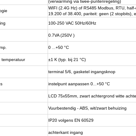
(verwarming via twee-puntenregeling)
WIFI (2.4G Hz) of RS485 Modbus, RTU, half-d
ogie
19.200 of 38.400, pariteit: geen (2 stopbits), 
ing
100-250 VAC 50Hz/60Hz
0.7VA (250V )
emp.
0 ...+50 °C
 temperatuur
±1 K (typ. bij 21 °C)
terminal 5/6, gasketel ingangsknop
es
instelpunt aanpassen 0...+50 °C
LCD 75x55mm, zwart achtergrond witte achter
Vuurbestendig - ABS, wit/zwart behuizing
IP20 volgens EN 60529
achterkant ingang