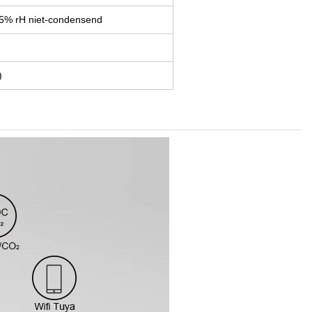
5% rH niet-condensend
)