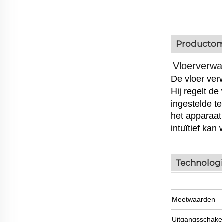
Productom
Vloerverw
De vloer ver
Hij regelt d
ingestelde
t
het apparaa
intuïtief kan
Technolog
Meetwaarden
Uitgangsschake