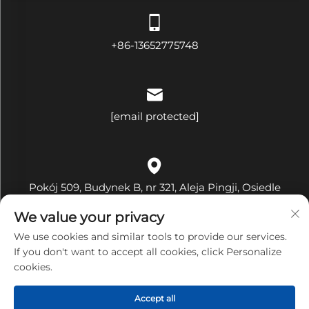
+86-13652775748
[email protected]
Pokój 509, Budynek B, nr 321, Aleja Pingji, Osiedle
Hehua, Ulica Pinghu, Dzielnica Longgang, Miasto
We value your privacy
Shenzhen, Prowincja Guangdong, Chiny
We use cookies and similar tools to provide our services.
If you don't want to accept all cookies, click Personalize
cookies.
Copyright © Shenzhen Bandary Technology Co., Ltd.
Accept all
Wszelkie prawa zastrzeżone
Polityka prywatności