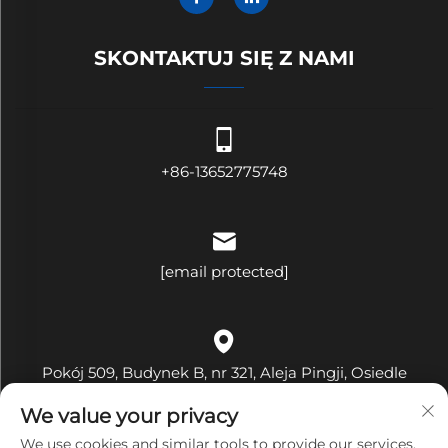
SKONTAKTUJ SIĘ Z NAMI
+86-13652775748
[email protected]
Pokój 509, Budynek B, nr 321, Aleja Pingji, Osiedle
Hehua, Ulica Pinghu, Dzielnica Longgang, Miasto
We value your privacy
Shenzhen, Prowincja Guangdong, Chiny
We use cookies and similar tools to provide our services.