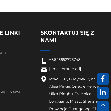
E LINKI
SKONTAKTUJ SIĘ Z
NAMI
wna
+86-13652775748
[email protected]
Pokój 509, Budynek B, nr 321,
i
Aleja Pingji, Osiedle Hehua,
 Się Z Nami
Ulica Pinghu, Dzielnica
Longgang, Miasto Shenzhen,
Prowincja Guangdong, Chiny