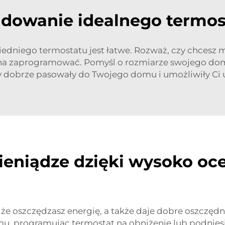
jdowanie idealnego termos
iedniego termostatu jest łatwe. Rozważ, czy chcesz
na zaprogramować. Pomyśl o rozmiarze swojego domu
by dobrze pasowały do Twojego domu i umożliwiły C
pieniądze dzięki wysoko o
 że oszczędzasz energię, a także daje dobre oszczędn
 domu, programując termostat na obniżenie lub podnie