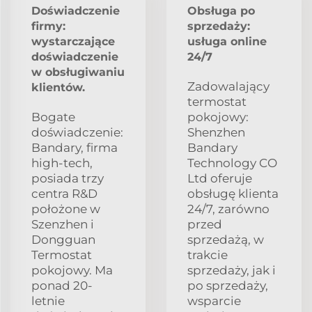
Doświadczenie
Obsługa po
firmy:
sprzedaży:
wystarczające
usługa online
doświadczenie
24/7
w obsługiwaniu
Zadowalający
klientów.
termostat
Bogate
pokojowy:
doświadczenie:
Shenzhen
Bandary, firma
Bandary
high-tech,
Technology CO
posiada trzy
Ltd oferuje
centra R&D
obsługę klienta
położone w
24/7, zarówno
Szenzhen i
przed
Dongguan
sprzedażą, w
Termostat
trakcie
pokojowy. Ma
sprzedaży, jak i
ponad 20-
po sprzedaży,
letnie
wsparcie