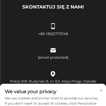
SKONTAKTUJ SIĘ Z NAMI
+86-13652775748
[email protected]
Pokój 509, Budynek B, nr 321, Aleja Pingji, Osiedle
Hehua, Ulica Pinghu, Dzielnica Longgang, Miasto
We value your privacy
Shenzhen, Prowincja Guangdong, Chiny
We use cookies and similar tools to provide our services.
If you don't want to accept all cookies, click Personalize