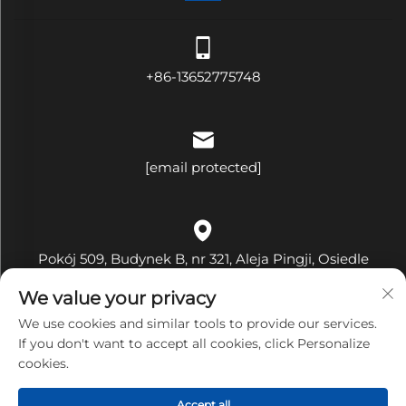
+86-13652775748
[email protected]
Pokój 509, Budynek B, nr 321, Aleja Pingji, Osiedle
Hehua, Ulica Pinghu, Dzielnica Longgang, Miasto
We value your privacy
Shenzhen, Prowincja Guangdong, Chiny
We use cookies and similar tools to provide our services.
If you don't want to accept all cookies, click Personalize
cookies.
Copyright © Shenzhen Bandary Technology Co., Ltd.
Accept all