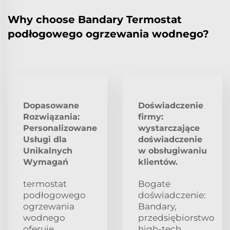
Why choose Bandary Termostat
podłogowego ogrzewania wodnego?
Dopasowane
Doświadczenie
Rozwiązania:
firmy:
Personalizowane
wystarczające
Usługi dla
doświadczenie
Unikalnych
w obsługiwaniu
Wymagań
klientów.
termostat
Bogate
podłogowego
doświadczenie:
ogrzewania
Bandary,
wodnego
przedsiębiorstwo
oferuje
high-tech,