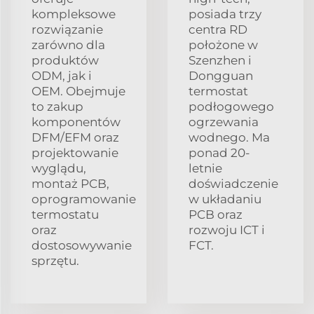
kompleksowe
posiada trzy
rozwiązanie
centra RD
zarówno dla
położone w
produktów
Szenzhen i
ODM, jak i
Dongguan
OEM. Obejmuje
termostat
to zakup
podłogowego
komponentów
ogrzewania
DFM/EFM oraz
wodnego. Ma
projektowanie
ponad 20-
wyglądu,
letnie
montaż PCB,
doświadczenie
oprogramowanie
w układaniu
termostatu
PCB oraz
oraz
rozwoju ICT i
dostosowywanie
FCT.
sprzętu.