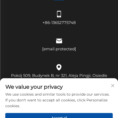
+86-13652775748
[email protected]
Pokój 509, Budynek B, nr 321, Aleja Pingji, Osiedle
Hehua, Ulica Pinghu, Dzielnica Longgang, Miasto
We value your privacy
Shenzhen, Prowincja Guangdong, Chiny
We use cookies and similar tools to provide our services.
If you don't want to accept all cookies, click Personalize
cookies.
Copyright © Shenzhen Bandary Technology Co., Ltd.
Accept all