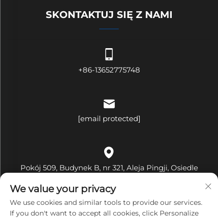
SKONTAKTUJ SIĘ Z NAMI
+86-13652775748
[email protected]
Pokój 509, Budynek B, nr 321, Aleja Pingji, Osiedle
Hehua, Ulica Pinghu, Dzielnica Longgang, Miasto
We value your privacy
Shenzhen, Prowincja Guangdong, Chiny
We use cookies and similar tools to provide our services.
If you don't want to accept all cookies, click Personalize