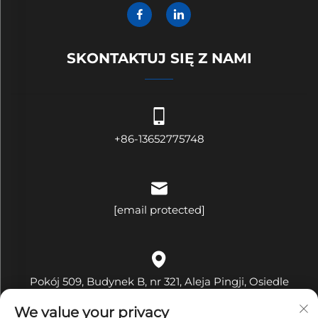
SKONTAKTUJ SIĘ Z NAMI
+86-13652775748
[email protected]
Pokój 509, Budynek B, nr 321, Aleja Pingji, Osiedle
Hehua, Ulica Pinghu, Dzielnica Longgang, Miasto
We value your privacy
Shenzhen, Prowincja Guangdong, Chiny