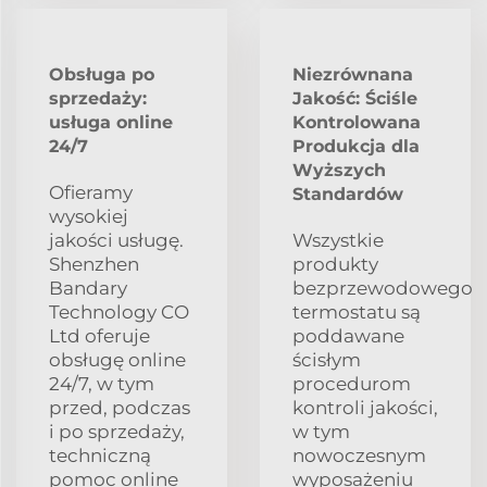
Obsługa po
Niezrównana
sprzedaży:
Jakość: Ściśle
usługa online
Kontrolowana
24/7
Produkcja dla
Wyższych
Ofieramy
Standardów
wysokiej
jakości usługę.
Wszystkie
Shenzhen
produkty
Bandary
bezprzewodowego
Technology CO
termostatu są
Ltd oferuje
poddawane
obsługę online
ścisłym
24/7, w tym
procedurom
przed, podczas
kontroli jakości,
i po sprzedaży,
w tym
techniczną
nowoczesnym
pomoc online
wyposażeniu