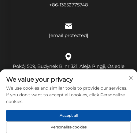
+86-13652775748
[email protected]
Pokój 509, Budynek B, nr 321, Aleja Pingji, Osiedle
Hehua, Ulica Pinghu, Dzielnica Longgang, Miasto
We value your privacy
Shenzhen, Prowincja Guangdong, Chiny
We use cookies and similar tools to provide our services.
If you don't want to accept all cookies, click Personalize
cookies.
Copyright © Shenzhen Bandary Technology Co., Ltd.
Accept all
Wszelkie prawa zastrzeżone
Polityka prywatności
Personalize cookies
STRONA
PRODUKTY
ADRES E-MAIL
TELEFON