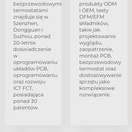
bezprzewodowymi
produkty ODM
termostatami
i OEM, testy
znajduje się w
DFM/EFM
Szenzhen,
składników,
Dongguan i
takie jak
Suzhou, ponad
projektowanie
20-letnie
wyglądu,
doświadczenie
zaopatrzenie,
w
montaż PCB,
oprogramowaniu
bezprzewodowy
układów PCB,
termostat oraz
oprogramowaniu
dostosowywanie
oraz rozwoju
sprzętu jako
ICT FCT,
kompleksowe
posiadająca
rozwiązanie.
ponad 30
patentów.