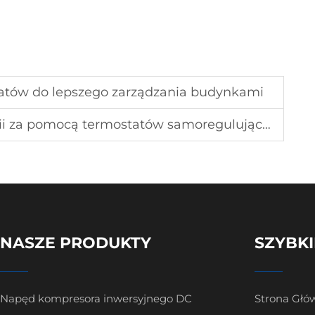
atów do lepszego zarządzania budynkami
ii za pomocą termostatów samoregulujących
NASZE PRODUKTY
SZYBKI
Napęd kompresora inwersyjnego DC
Strona Głó