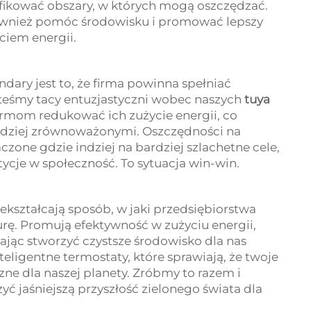
tyfikować obszary, w których mogą oszczędzać.
ównież pomóc środowisku i promować lepszy
ciem energii.
y jest to, że firma powinna spełniać
teśmy tacy entuzjastyczni wobec naszych
tuya
irmom redukować ich zużycie energii, co
rdziej zrównoważonymi. Oszczędności na
zone gdzie indziej na bardziej szlachetne cele,
ycje w społeczność. To sytuacja win-win.
kształcają sposób, w jaki przedsiębiorstwa
turę. Promują efektywność w zużyciu energii,
jąc stworzyć czystsze środowisko dla nas
eligentne termostaty, które sprawiają, że twoje
ne dla naszej planety. Zróbmy to razem i
 jaśniejszą przyszłość zielonego świata dla