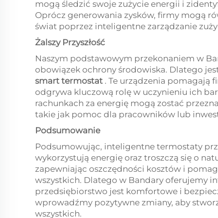
mogą śledzić swoje zużycie energii i ziden
Oprócz generowania zysków, firmy mogą r
świat poprzez inteligentne zarządzanie zuży
Żalszy Przyszłość
Naszym podstawowym przekonaniem w Bandar
obowiązek ochrony środowiska. Dlatego jes
smart termostat
. Te urządzenia pomagają f
odgrywa kluczową rolę w uczynieniu ich ba
rachunkach za energię mogą zostać przeznac
takie jak pomoc dla pracowników lub inwest
Podsumowanie
Podsumowując, inteligentne termostaty prze
wykorzystują energię oraz troszczą się o na
zapewniając oszczędności kosztów i pomaga
wszystkich. Dlatego w Bandary oferujemy int
przedsiębiorstwo jest komfortowe i bezpiecz
wprowadźmy pozytywne zmiany, aby stworzyć
wszystkich.