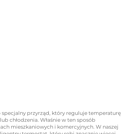
o specjalny przyrząd, który reguluje temperaturę
lub chłodzenia. Właśnie w ten sposób
ach mieszkaniowych i komercyjnych. W naszej
ligentny termostat, który robi znacznie więcej