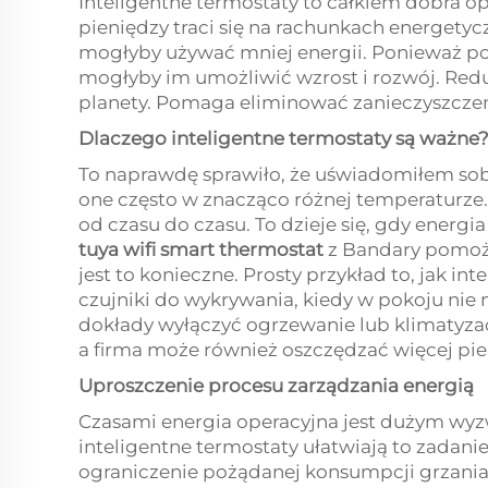
Inteligentne termostaty to całkiem dobra o
pieniędzy traci się na rachunkach energetycz
mogłyby używać mniej energii. Ponieważ po
mogłyby im umożliwić wzrost i rozwój. Reduk
planety. Pomaga eliminować zanieczyszczeni
Dlaczego inteligentne termostaty są ważne
To naprawdę sprawiło, że uświadomiłem sob
one często w znacząco różnej temperaturze.
od czasu do czasu. To dzieje się, gdy energia 
tuya wifi smart thermostat
z Bandary pomoże
jest to konieczne. Prosty przykład to, jak 
czujniki do wykrywania, kiedy w pokoju nie
dokłady wyłączyć ogrzewanie lub klimatyzac
a firma może również oszczędzać więcej pie
Uproszczenie procesu zarządzania energią
Czasami energia operacyjna jest dużym wyzw
inteligentne termostaty ułatwiają to zadan
ograniczenie pożądanej konsumpcji grzania, 