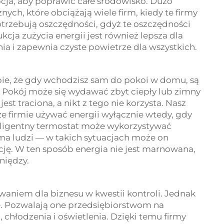
pcja, aby poprawić całe środowisko. Dużo
nych, które obciążają wiele firm, kiedy te firmy
trzebują oszczędności, gdyż te oszczędności
cja zużycia energii jest również lepsza dla
a i zapewnia czyste powietrze dla wszystkich.
?
ie, że gdy wchodzisz sam do pokoi w domu, są
 Pokój może się wydawać zbyt ciepły lub zimny
jest traciona, a nikt z tego nie korzysta. Nasz
 firmie używać energii wyłącznie wtedy, gdy
inteligentny termostat może wykorzystywać
 ma ludzi — w takich sytuacjach może on
ję. W ten sposób energia nie jest marnowana,
niędzy.
aniem dla biznesu w kwestii kontroli. Jednak
ie. Pozwalają one przedsiębiorstwom na
chłodzenia i oświetlenia. Dzięki temu firmy