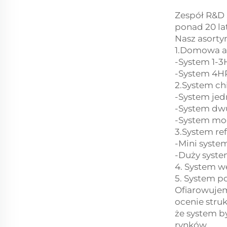
Zespół R&D 
ponad 20 la
Nasz asorty
1.Domowa ap
-System 1-
-System 4H
2.System ch
-System je
-System d
-System mod
3.System re
-Mini syste
-Duży syste
4. System w
5. System po
Ofiarowujem
ocenie stru
że system b
rynków.