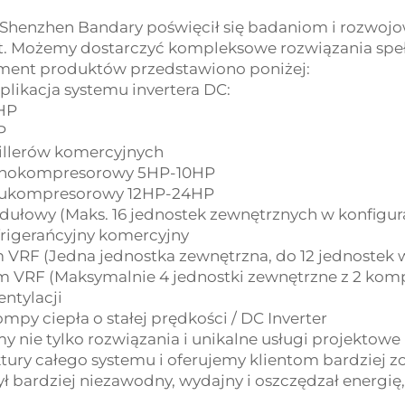
Shenzhen Bandary poświęcił się badaniom i rozwojowi
t. Możemy dostarczyć kompleksowe rozwiązania spe
ment produktów przedstawiono poniżej:
likacja systemu invertera DC:
3HP
P
illerów komercyjnych
dnokompresorowy 5HP-10HP
wukompresorowy 12HP-24HP
ułowy (Maks. 16 jednostek zewnętrznych w konfigura
frigerańcyjny komercyjny
m VRF (Jedna jednostka zewnętrzna, do 12 jednostek
m VRF (Maksymalnie 4 jednostki zewnętrzne z 2 kom
entylacji
mpy ciepła o stałej prędkości / DC Inverter
y nie tylko rozwiązania i unikalne usługi projektow
ktury całego systemu i oferujemy klientom bardziej 
ył bardziej niezawodny, wydajny i oszczędzał energię