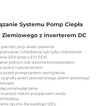
ązanie Systemu Pomp Ciepła
a Ziemiowego z Inverterem DC
 pamięci przy awarii zasilania
Ogrzewanie / chłodzenie lub tylko chłodzenie
anie EEV (wraz z EVI EEV)
wanie jednym lub dwoma kompresorami
na przed nadciśnieniem
na przed przegrzaniem wentylatora
e sygnału awarii zewnętrznego (alarm pożarowy)
alekopis
włączania/wyłączania
ona przed niskim przepływem wody
kół Modbus
owanie ręczne dla każdego ODU