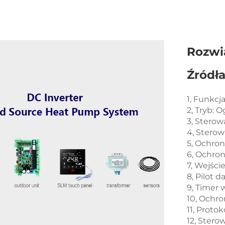
Rozwi
Źródł
1, Funkcja
2, Tryb: 
3, Sterow
4, Stero
5, Ochro
6, Ochro
7, Wejści
8, Pilot d
9, Timer 
10, Ochr
11, Proto
12, Ster