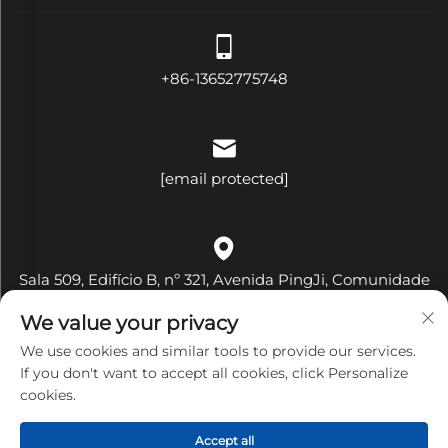
+86-13652775748
[email protected]
Sala 509, Edifício B, nº 321, Avenida PingJi, Comunidade
Hehua, Rua Pinghu, Distrito Longgang, Cidade de
We value your privacy
Shenzhen, Província de Guangdong, China
We use cookies and similar tools to provide our services.
If you don't want to accept all cookies, click Personalize
cookies.
Copyright © Shenzhen Bandary Technology Co., Ltd. Todos
Accept all
os Direitos Reservados
Política de Privacidade