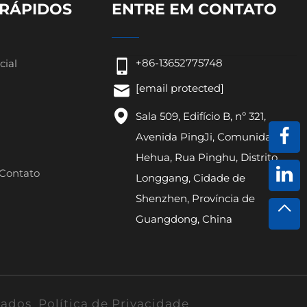
 RÁPIDOS
ENTRE EM CONTATO
+86-13652775748
cial
[email protected]
Sala 509, Edifício B, nº 321,
Avenida PingJi, Comunidade
Hehua, Rua Pinghu, Distrito
Contato
Longgang, Cidade de
Shenzhen, Província de
Guangdong, China
rvados
Política de Privacidade