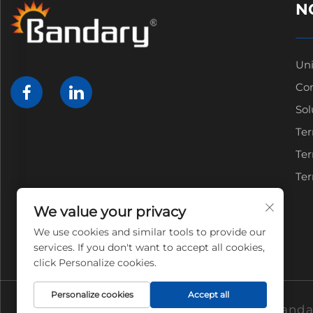
N
Uni
Con
Sol
Ter
Ter
Te
We value your privacy
We use cookies and similar tools to provide our
services. If you don't want to accept all cookies,
click Personalize cookies.
Personalize cookies
Accept all
Copyright © Shenzhen Bandar