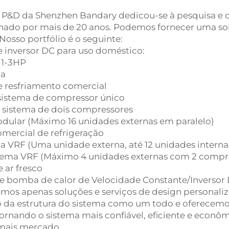
 P&D da Shenzhen Bandary dedicou-se à pesquisa e d
nado por mais de 20 anos. Podemos fornecer uma sol
Nosso portfólio é o seguinte:
e inversor DC para uso doméstico:
 1-3HP
ma
e resfriamento comercial
sistema de compressor único
sistema de dois compressores
dular (Máximo 16 unidades externas em paralelo)
omercial de refrigeração
ma VRF (Uma unidade externa, até 12 unidades interna
tema VRF (Máximo 4 unidades externas com 2 compres
 ar fresco
de bomba de calor de Velocidade Constante/Inversor
mos apenas soluções e serviços de design personali
o da estrutura do sistema como um todo e oferecemos
 tornando o sistema mais confiável, eficiente e econô
mais mercado.