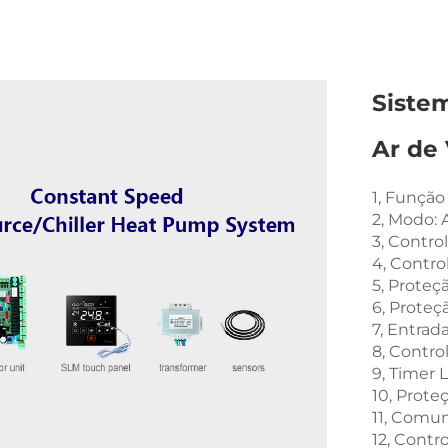
Siste
Ar de
1, Função
2, Modo:
3, Contro
4, Contro
5, Proteç
6, Proteç
7, Entrad
8, Contro
9, Timer L
10, Prote
11, Comun
12, Cont