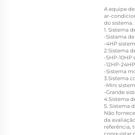
A equipe de
ar-condicio
do sistema. 
1. Sistema d
-Sistema de
-4HP siste
2.Sistema d
-5HP-10HP 
-12HP-24HP 
-Sistema mo
3.Sistema c
-Mini siste
-Grande sis
4.Sistema de
5. Sistema 
Não fornece
da avaliaçã
referência,
conquistar 