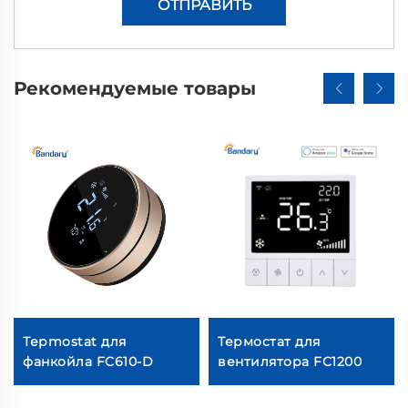
ОТПРАВИТЬ
Рекомендуемые товары
Терmostat для
Термостат для
фанкойла FC610-D
вентилятора FC1200