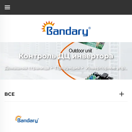
Контроль ДЦ инвертора
Домашняя страница
>
Продукция
>
Инверторное управление DC
ВСЕ