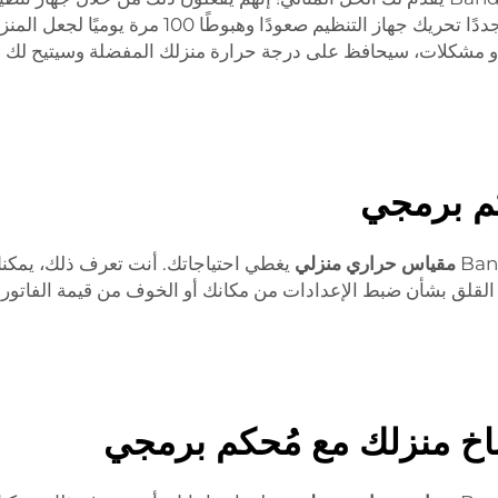
وطًا 100 مرة يوميًا لجعل المنزل أكثر دفئًا أو برودة. مع Bandary
 أو مشكلات، سيحافظ على درجة حرارة منزلك المفضلة وسيتيح لك ال
كم برمجي
مقياس حراري منزلي
يغطي احتياجاتك. أنت تعرف ذلك، يمكن
 القلق بشأن ضبط الإعدادات من مكانك أو الخوف من قيمة الفاتورة
اخ منزلك مع مُحكم برمجي