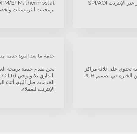
في الجودة، والتي تشمل терmostat قابل للبرمجة للاختبار عبر الإنترنت SPI/AOI
برمجيات الثرمستات وتخصي
خدمة ما بعد البيع: خدمة مت
ية عالية تحتوي على ثلاثة مراكز
نحن نقدم خدمة برمجة العد
RD في شنتشن ودونغوان وسوتشو. ولها أكثر من 20 عامًا من الخبرة في تصميم PCB
الخدمات قبل البيع، أثناء ال
الإنترنت للعملاء.