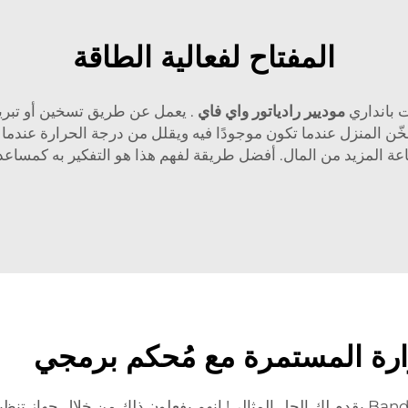
المفتاح لفعالية الطاقة
 بانداري
موديير رادياتور واي فاي
. يعمل عن طريق تسخين أو تبريد ا
ن المنزل عندما تكون موجودًا فيه ويقلل من درجة الحرارة عندما لا 
اعة المزيد من المال. أفضل طريقة لفهم هذا هو التفكير به كمسا
رارة المستمرة مع مُحكم برمجي
اعلم أنك تكره دائمًا ضبط درجة الحرارة في منزلك. Bandary يقدم لك الحل المثالي! إنهم ي