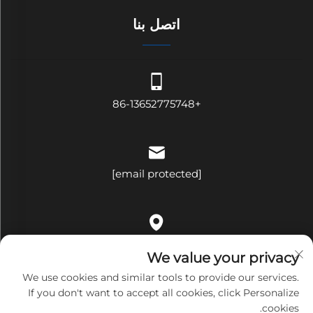
اتصل بنا
+86-13652775748
[email protected]
الغرفة ٥٠٩، المبنى باء، رقم ٣٢١، شارع بينغجي، حي ههوا، شارع
We value your privacy
بينغهو، مقاطعة لونغغانغ، مدينة شينتشن، مقاطعة قوانغدونغ، الصين
We use cookies and similar tools to provide our services.
If you don't want to accept all cookies, click Personalize
cookies.