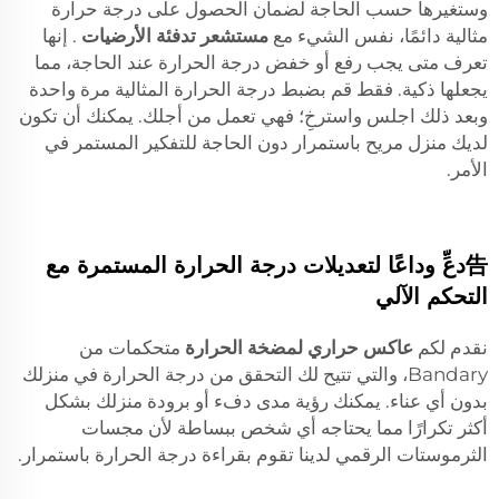
وستغيرها حسب الحاجة لضمان الحصول على درجة حرارة
مثالية دائمًا، نفس الشيء مع
مستشعر تدفئة الأرضيات
. إنها
تعرف متى يجب رفع أو خفض درجة الحرارة عند الحاجة، مما
يجعلها ذكية. فقط قم بضبط درجة الحرارة المثالية مرة واحدة
وبعد ذلك اجلس واسترخِ؛ فهي تعمل من أجلك. يمكنك أن تكون
لديك منزل مريح باستمرار دون الحاجة للتفكير المستمر في
الأمر.
告دعِّ وداعًا لتعديلات درجة الحرارة المستمرة مع
التحكم الآلي
نقدم لكم
عاكس حراري لمضخة الحرارة
متحكمات من
Bandary، والتي تتيح لك التحقق من درجة الحرارة في منزلك
بدون أي عناء. يمكنك رؤية مدى دفء أو برودة منزلك بشكل
أكثر تكرارًا مما يحتاجه أي شخص ببساطة لأن مجسات
الثرموستات الرقمي لدينا تقوم بقراءة درجة الحرارة باستمرار.