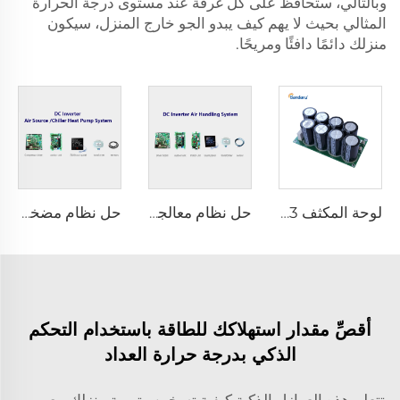
وبالتالي، ستحافظ على كل غرفة عند مستوى درجة الحرارة
المثالي بحيث لا يهم كيف يبدو الجو خارج المنزل، سيكون
منزلك دائمًا دافئًا ومريحًا.
لوحة المكثف FCC03
حل نظام معالجة الهواء مع عاكس DC
حل نظام مضخة حرارة مصدر الهواء/التبريد مع عاكس DC
أقصِّ مقدار استهلاكك للطاقة باستخدام التحكم
الذكي بدرجة حرارة العداد
تتعلم هذه العوازل الذكية كيفية تسخين وتهوية منزلك مع مرور