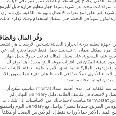
هاتف الذكي (تحتاج إلى استخدام هاتفك لأمور كثيرة في حياتك
هولة. سواء كنت تبحث عن شيء بسيط
جهاز تنظيم حرارة قابل للبرمج
ء أكثر تطوراً مع قدرات الاتصال بالهواتف الذكية، فإن بانداري
رة ليكون سهلاً في التحكم حتى يمكنك استخدام وقتك لإدارة عملك
وفّر المال والطاق
من أجهزة تنظيم درجة الحرارة الحديثة لتسخين الأرضيات هي تشغيله
ي كل مرة! يمكنك ضمان أن تسخينك يعمل فقط عندما تحتاج إليه، عن
بح عليه السخونة. على سبيل المثال، قد تجد جدولاً يجعل جهاز
يعود لتدفئة المكان قبل اقتراب موعد الفتح مجددًا. هذا يوفر لك
رفض توفير المال؟ عندما يتعلق الأمر بأنظمة التدفئة الآلية الخاصة
الأجزاء الأخرى عملًا جيدًا في الحفاظ على دفء عملك دون إفلاس
 بدون فواتير تدفئة مرتفعة.
أخيرًا، ومع ذلك تسخين عملك، لا يمكننا التأكيد بما فيه الكفاية على مدى أهمية امتلاكmostat مناسب يمكن أن
يجعل فرقًا هائلًا. هذا يسمح لك بالعمل بشكل أفضل والاقتصاد في تكاليف الطاقة. دليل Bandary النهائي لم
thermostats التدفئة الأرضية التجارية. ابحث عن termostat مناسب لاحتياجاتك. من الأساسيات إلى تلك ذات
الميزات الجدية، سنقوم بمساعدتك في كل خطوة من الطريق. فلماذا تنتظر؟ تواصل مع Bandary اليوم واستمتع
Thermostat لعملك! سيصبح المبنى الأكثر جمالاً وراحة فقط إذا لم يكن من الصعب أو مكلفاً