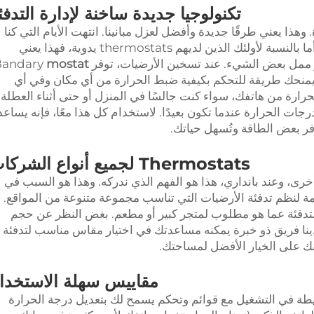
تكنولوجيا جديدة ساخنة لإدارة التدفئ
هذا يعني طرقًا جديدة وأفضل لعزل مبانينا. انتهت الأيام التي كنا
نحتاج فيها إلى تعديلmostat اليدوي كل مرة. أما بالنسبة لأولئك الذين لديهم thermostats يدوية، فهذا يعني
 بعض الشيء. عند تسخين الأرضيات، توفر Bandary
mostat
W وهاتفك. هذا يمنحك طريقة للتحكم بكيفية ضبط الحرارة من أي مكان وفي أي
حرارة من هاتفك، سواء كنت جالسًا في المنزل أو حتى أثناء العطلة.
ت الحرارة عندما تكون بعيدًا. لاستخدام كل هذا معًا، فإنه يساعد
فر بعض الطاقة وتُسهل حياتك.
Thermostats لجميع أنواع الشركات
خرى، وعند بانداري، هذا هو الفهم الذي ندركه. وهذا هو السبب في
 لنظم تدفئة الأرضيات التي تناسب مجموعة متنوعة من المواقع.
لتدفئة عما هو مطلوب لمتجر كبير أو مطعم. بغض النظر عن حجم
دينا فريق ذو خبرة يمكنه مساعدتك في اختيار مقاس مناسب لتدفئة
ك على الخيار الأفضل لمساحتك.
مقاييس سهلة الاستخدا
طة في التشغيل مع قوائم وتحكم يسمح لك بتعديل درجة الحرارة