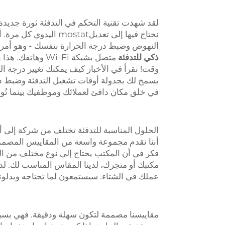
لقد شهدت تقنية التحكم في التدفئة ثورة جديدة. و
النهوض وضبط درجة الحرارة بنفسك - وهو أمر ممل
ذكي للتدفئة
متصل بشبكة i-Fi
وقت! نقرأ في الأخبار كيف يمكنك تغيير درجة ال
يسمح لك بجدولة أوقات تشغيل التدفئة وضبط درجا
في خلق مكان دافئ لعملائك وموظفيك بينما تُو
الحلول المناسبة للتدفئة تختلف من شركة إلى أ
أننا نقدم مجموعة واسعة من المقاييس المصممة
فكر في أن المكتب يحتاج إلى نوع مختلف من ا
مكتبك أو متجرك، لدينا المقاس المناسب لك. ل
عملك في الشتاء. سيستمعون لما تحتاجه ويدلون
مقاييسنا مصممة لتكون سهلة ودقيقة. فهي بسي