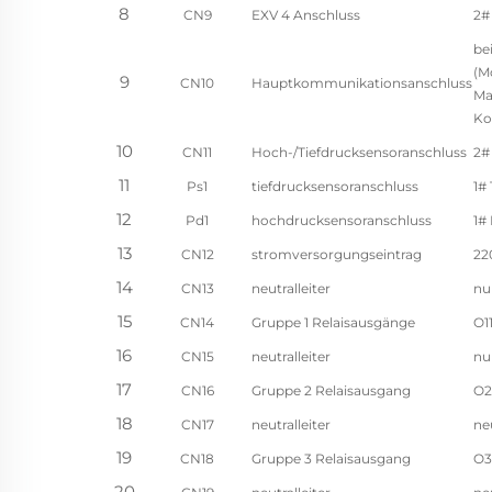
8
CN9
EXV 4 Anschluss
2#
be
(M
9
CN10
Hauptkommunikationsanschluss
Ma
Ko
10
CN11
Hoch-/Tiefdrucksensoranschluss
2#
11
Ps1
tiefdrucksensoranschluss
1#
12
Pd1
hochdrucksensoranschluss
1#
13
CN12
stromversorgungseintrag
22
14
CN13
neutralleiter
nu
15
CN14
Gruppe 1 Relaisausgänge
O1
16
CN15
neutralleiter
nu
17
CN16
Gruppe 2 Relaisausgang
O2
18
CN17
neutralleiter
ne
19
CN18
Gruppe 3 Relaisausgang
O3
20