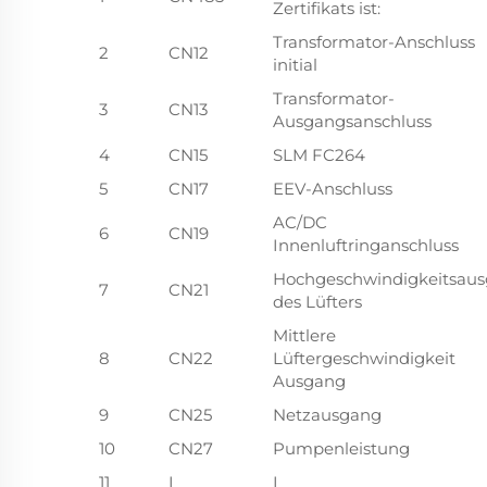
Zertifikats ist:
Transformator-Anschluss
2
CN12
initial
Transformator-
3
CN13
Ausgangsanschluss
4
CN15
SLM FC264
5
CN17
EEV-Anschluss
AC/DC
6
CN19
Innenluftringanschluss
Hochgeschwindigkeitsau
7
CN21
des Lüfters
Mittlere
8
CN22
Lüftergeschwindigkeit
Ausgang
9
CN25
Netzausgang
10
CN27
Pumpenleistung
11
L
L