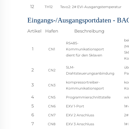
12
TH12
Tevo2: 2# EVI-Ausgangstemperatur
Eingangs-/Ausgangsportdaten - BA
Artikel
Hafen
Beschreibung
be
RS485-
(M
1
CN1
Kommunikationsport
Sk
dient für den Sklaven
Ko
SLM-
üb
2
CN2
Drahtsteuerungsanbindung
Pa
kompressortreiber-
ko
3
CN3
Kommunikationsport
Ko
4
CN5
Programmierschnittstelle
wi
5
CN6
EXV 1-Port
1#
6
CN7
EXV 2 Anschluss
2#
7
CN8
EXV 3 Anschluss
1#