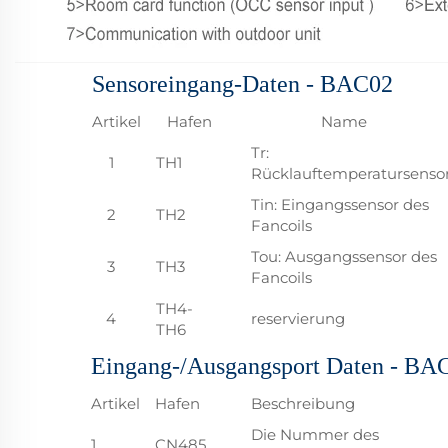
Sensoreingang-Daten - BAC02
Artikel
Hafen
Name
Tr:
1
TH1
Rücklauftemperatursenso
Tin: Eingangssensor des
2
TH2
Fancoils
Tou: Ausgangssensor des
3
TH3
Fancoils
TH4-
4
reservierung
TH6
Eingang-/Ausgangsport Daten - BA
Artikel
Hafen
Beschreibung
Die Nummer des
1
CN485