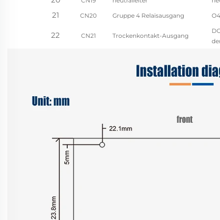
CN19
neutralleiter
ne
21
CN20
Gruppe 4 Relaisausgang
O4
DO
22
CN21
Trockenkontakt-Ausgang
de