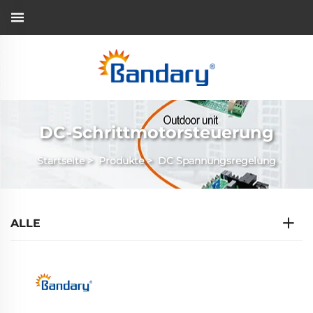
DC-Schrittmotorsteuerung
Startseite
>
Produkte
>
DC Spannungsregelung
ALLE