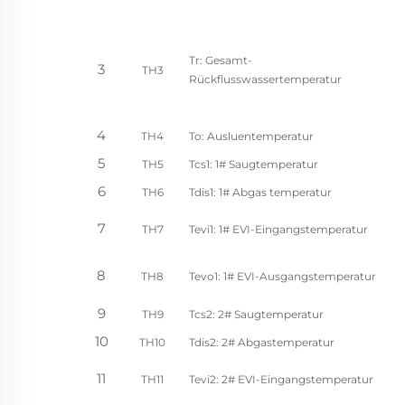
Tr: Gesamt-
3
TH3
Rückflusswassertemperatur
4
TH4
To: Ausluentemperatur
5
TH5
Tcs1: 1# Saugtemperatur
6
TH6
Tdis1: 1# Abgas temperatur
7
TH7
Tevi1: 1# EVI-Eingangstemperatur
8
TH8
Tevo1: 1# EVI-Ausgangstemperatur
9
TH9
Tcs2: 2# Saugtemperatur
10
TH10
Tdis2: 2# Abgastemperatur
11
TH11
Tevi2: 2# EVI-Eingangstemperatur