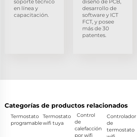
soporte técnico
diseño de PCB,
en línea y
desarrollo de
capacitación.
software y ICT
FCT, y posee
más de 30
patentes.
Categorías de productos relacionados
Control
Termostato
Termostato
Controlador
de
programable
wifi tuya
de
calefacción
termostato
por wifi
wifi