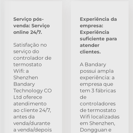
Serviço pós-
Experiência da
venda: Serviço
empresa:
online 24/7.
Experiência
suficiente para
Satisfação no
atender
serviço do
clientes.
controlador de
termostato
A Bandary
Wifi: a
possui ampla
Shenzhen
experiência: a
Bandary
empresa que
Technology CO
tem 3 fábricas
Ltd oferece
de
atendimento
controladores
ao cliente 24/7,
de termostato
antes da
Wifi localizadas
venda/durante
em Shenzhen,
a venda/depois
Dongguan e