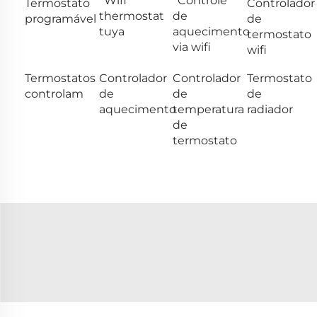
Wifi
Controle
Termostato
Controlador
thermostat
de
programável
de
tuya
aquecimento
termostato
via wifi
wifi
Termostatos
Controlador
Controlador
Termostato
controlam
de
de
de
aquecimento
temperatura
radiador
de
termostato