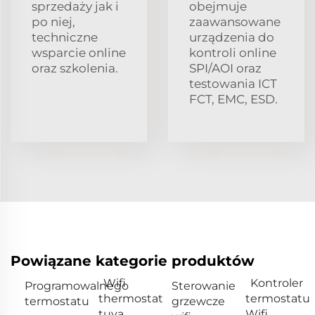
sprzedaży jak i
obejmuje
po niej,
zaawansowane
techniczne
urządzenia do
wsparcie online
kontroli online
oraz szkolenia.
SPI/AOI oraz
testowania ICT
FCT, EMC, ESD.
Powiązane kategorie produktów
Wifi
Kontroler
Programowalnego
Sterowanie
thermostat
termostatu
termostatu
grzewcze
tuya
Wifi