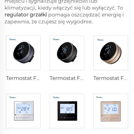
miejscu i sygnalizuje grzejnikowi lub
klimatyzacji, kiedy włączyć się lub wyłączyć. To
regulator grzałki
pomaga oszczędzać energię i
zapewnia, że czujesz się wygodnie.
Termostat FC610 dla wentylatora koilowego
Termostat FC610-C dla wentylatora koilowego
Termostat FC610-D dla wentylatora koilowego