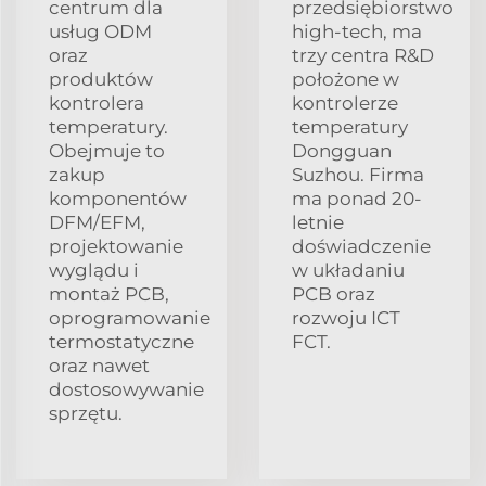
centrum dla
przedsiębiorstwo
usług ODM
high-tech, ma
oraz
trzy centra R&D
produktów
położone w
kontrolera
kontrolerze
temperatury.
temperatury
Obejmuje to
Dongguan
zakup
Suzhou. Firma
komponentów
ma ponad 20-
DFM/EFM,
letnie
projektowanie
doświadczenie
wyglądu i
w układaniu
montaż PCB,
PCB oraz
oprogramowanie
rozwoju ICT
termostatyczne
FCT.
oraz nawet
dostosowywanie
sprzętu.