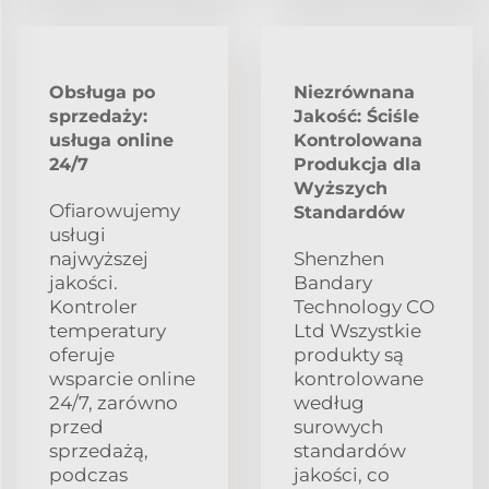
Obsługa po
Niezrównana
sprzedaży:
Jakość: Ściśle
usługa online
Kontrolowana
24/7
Produkcja dla
Wyższych
Ofiarowujemy
Standardów
usługi
najwyższej
Shenzhen
jakości.
Bandary
Kontroler
Technology CO
temperatury
Ltd Wszystkie
oferuje
produkty są
wsparcie online
kontrolowane
24/7, zarówno
według
przed
surowych
sprzedażą,
standardów
podczas
jakości, co