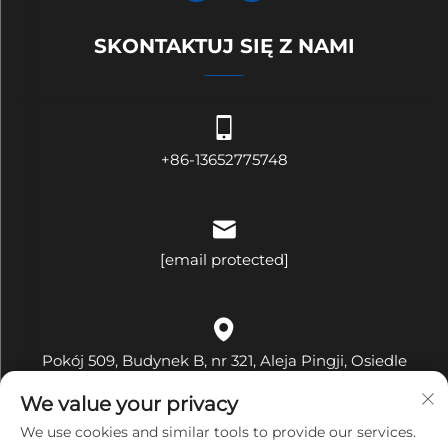
SKONTAKTUJ SIĘ Z NAMI
+86-13652775748
[email protected]
Pokój 509, Budynek B, nr 321, Aleja Pingji, Osiedle
Hehua, Ulica Pinghu, Dzielnica Longgang, Miasto
We value your privacy
Shenzhen, Prowincja Guangdong, Chiny
We use cookies and similar tools to provide our services.