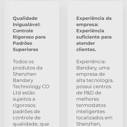
Qualidade
Experiência da
Inigualável:
empresa:
Controle
Experiência
Rigoroso para
suficiente para
Padrões
atender
Superiores
clientes.
Todos os
Experiência:
produtos da
Bandary, uma
Shenzhen
empresa de
Bandary
alta tecnologia,
Technology CO
possui centros
Ltd estão
de P&D de
sujeitos a
melhores
rigorosos
termostatos
padrões de
inteligentes
controle de
localizados em
qualidade, que
Shenzhen,