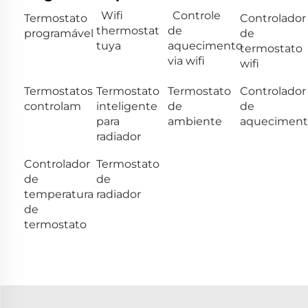
Wifi
Controle
Termostato
Controlador
thermostat
de
programável
de
tuya
aquecimento
termostato
via wifi
wifi
Termostatos
Termostato
Termostato
Controlador
controlam
inteligente
de
de
para
ambiente
aqueciment
radiador
Controlador
Termostato
de
de
temperatura
radiador
de
termostato