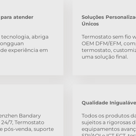
 para atender
Soluções Personaliza
Únicos
 tecnologia, abriga
Termostato sem fio w
 Dongguan
OEM DFM/EFM, compo
s de experiência em
termostato, custom
uma solução final.
Qualidade Inigualáve
henzhen Bandary
Todos os produtos d
 24/7, Termostato
sujeitos a rigorosas 
te pós-venda, suporte
equipamentos avançad
SPI/AOI e ICT FCT, te