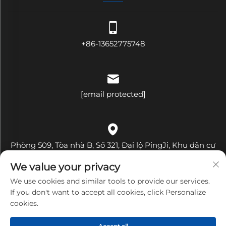
+86-13652775748
[email protected]
Phòng 509, Tòa nhà B, Số 321, Đại lộ PingJi, Khu dân cư
Hehua, Phường Pinghu, Quận Longgang, Thành phố
We value your privacy
Thâm Quyến, Tỉnh Quảng Đông, Trung Quốc
We use cookies and similar tools to provide our services.
If you don't want to accept all cookies, click Personalize
cookies.
Bản quyền © Shenzhen Bandary Technology Co., Ltd. Mọi