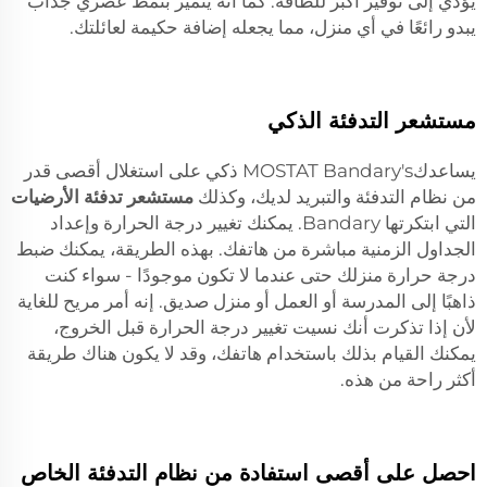
يؤدي إلى توفير أكبر للطاقة. كما أنه يتميز بنمط عصري جذاب
يبدو رائعًا في أي منزل، مما يجعله إضافة حكيمة لعائلتك.
مستشعر التدفئة الذكي
يساعدكMOSTAT Bandary's ذكي على استغلال أقصى قدر
من نظام التدفئة والتبريد لديك، وكذلك
مستشعر تدفئة الأرضيات
التي ابتكرتها Bandary. يمكنك تغيير درجة الحرارة وإعداد
الجداول الزمنية مباشرة من هاتفك. بهذه الطريقة، يمكنك ضبط
درجة حرارة منزلك حتى عندما لا تكون موجودًا - سواء كنت
ذاهبًا إلى المدرسة أو العمل أو منزل صديق. إنه أمر مريح للغاية
لأن إذا تذكرت أنك نسيت تغيير درجة الحرارة قبل الخروج،
يمكنك القيام بذلك باستخدام هاتفك، وقد لا يكون هناك طريقة
أكثر راحة من هذه.
احصل على أقصى استفادة من نظام التدفئة الخاص