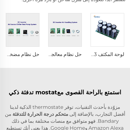
لوحة المكثف FCC03
حل نظام معالجة الهواء مع عاكس DC
حل نظام مضخة حرارة مصدر الهواء/التبريد مع عاكس DC
استمتع بالراحة القصوى معmostat تدفئة ذكي
مزوّدة بأحدث التقنيات، توفر thermostate الذكية لدينا
أفضل التجارب، بالإضافة إلى
متحكم درجة الحرارة للتدفئة
من
Bandary. فهو متوافق مع منصات مختلفة بما في ذلك
Amazon Alexa وGoogle Home. هذا يعني أنك تستطيع