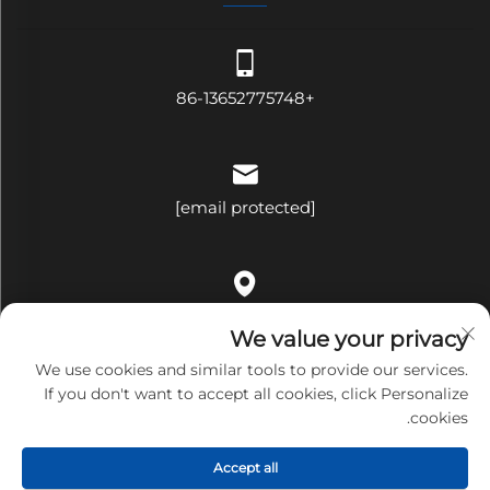
+86-13652775748
[email protected]
الغرفة ٥٠٩، المبنى باء، رقم ٣٢١، شارع بينغجي، حي ههوا، شارع
We value your privacy
بينغهو، مقاطعة لونغغانغ، مدينة شينتشن، مقاطعة قوانغدونغ، الصين
We use cookies and similar tools to provide our services.
If you don't want to accept all cookies, click Personalize
cookies.
حقوق النسخ محفوظة © شركة شنتشن بانداري تكنولوجي المحدودة.
Accept all
جميع الحقوق محفوظة
سياسة الخصوصية