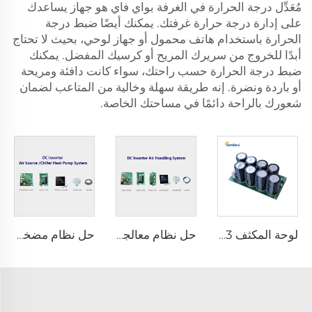
مُعَدِّل درجة الحرارة في الغرفة بواي فاي هو جهاز يساعدك
على إدارة درجة حرارة غرفتك. يمكنك أيضًا ضبط درجة
الحرارة باستخدام هاتف محمول أو جهاز لوحي، بحيث لا تحتاج
أبدًا للخروج من سريرك المريح أو كرسيك المفضل. يمكنك
ضبط درجة الحرارة حسب راحتك، سواء كانت دافئة ومريحة
أو باردة ونضرة. إنه طريقة سهلة وخالية من المتاعب لضمان
شعورك بالراحة دائمًا في مساحتك الخاصة.
لوحة المكثف FCC03
حل نظام معالجة الهواء مع عاكس DC
حل نظام مضخة حرارة مصدر الهواء/التبريد مع عاكس DC