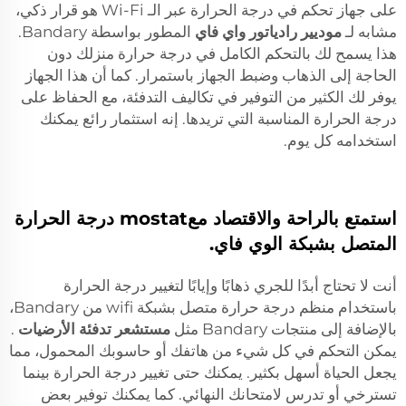
على جهاز تحكم في درجة الحرارة عبر الـ Wi-Fi هو قرار ذكي،
مشابه لـ
موديير رادياتور واي فاي
المطور بواسطة Bandary.
هذا يسمح لك بالتحكم الكامل في درجة حرارة منزلك دون
الحاجة إلى الذهاب وضبط الجهاز باستمرار. كما أن هذا الجهاز
يوفر لك الكثير من التوفير في تكاليف التدفئة، مع الحفاظ على
درجة الحرارة المناسبة التي تريدها. إنه استثمار رائع يمكنك
استخدامه كل يوم.
استمتع بالراحة والاقتصاد معmostat درجة الحرارة
المتصل بشبكة الوي فاي.
أنت لا تحتاج أبدًا للجري ذهابًا وإيابًا لتغيير درجة الحرارة
باستخدام منظم درجة حرارة متصل بشبكة wifi من Bandary،
بالإضافة إلى منتجات Bandary مثل
مستشعر تدفئة الأرضيات
.
يمكن التحكم في كل شيء من هاتفك أو حاسوبك المحمول، مما
يجعل الحياة أسهل بكثير. يمكنك حتى تغيير درجة الحرارة بينما
تسترخي أو تدرس لامتحانك النهائي. كما يمكنك توفير بعض