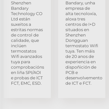
Shenzhen
Bandary, unha
Bandary
empresa de
Technology CO
alta tecnoloxía,
Ltd están
aloxa tres
suxeitos a
centros de I+D
estritas normas
situados en
de control de
Shenzhen
calidade, que
Dongguan
inclúen
termostato Wifi
termostatos
tuya. Ten máis
Wifi avanzados
de 20 anos de
tuya para
experiencia en
comprobacións
dispoñición de
en liña SPI/AOI
PCB e
e probas de ICT
desenvolvemento
FCT, EMC, ESD.
de ICT e FCT.