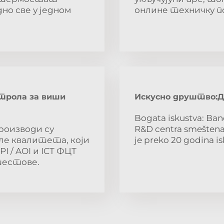
но све у једном
онлине техничку по
трола за виши
Искусно друштво:Д
Bogata iskustva: Ban
роизводи су
R&D centra smeštena
е квалитета, који
je preko 20 godina is
 / AOI и ICT ФЦТ
тестове.