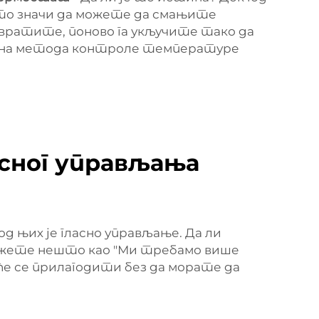
то значи да можете да смањите
 вратите, поново га укључите тако да
аметна метода контроле температуре
асног управљања
 њих је гласно управљање. Да ли
кажете нешто као "Ми требамо више
е се прилагодити без да морате да