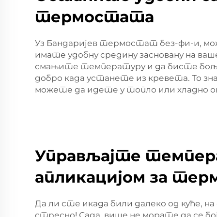
термостата
Уз Бандаријев термостат без-фи-и, мо
имате удобну средину засновану на ваш
смањите температуру и да бисте боље 
добро када устанете из кревета. То зн
можете да идете у топло или хладно ок
Управљајте темпера
апликацијом за тер
Да ли сте икада били далеко од куће, 
стресно! Сада, више не морате да се б