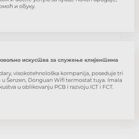
моћ и обуку.
овољно искуства за служење клијентима
dary, visokotehnološka kompanija, poseduje tri
 u Šenzen, Donguan Wifi termostat tuya. Imala
kustva u oblikovanju PCB i razvoju ICT i FCT.