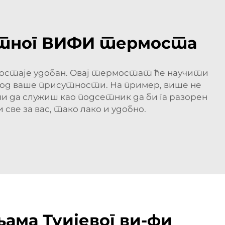
метног ВИФИ термоста
 остаје удобан. Овај термостат ће научити
 од ваше присутности. На пример, више не
и да служиш као подсетник да би га разорен
 све за вас, тако лако и удобно.
ама Туијевог ви-фи