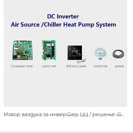
Извор ваздуха за инвертер ЦЦ / решење топлотне пумпе за хладилник