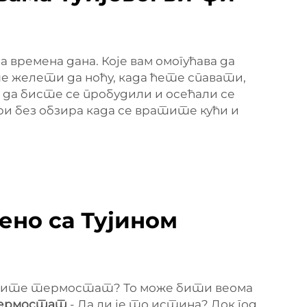
ремена дана. Које вам омогућава да
е желети да ноћу, када ћете спавати,
да бисте се пробудили и осећали се
и без обзира када се вратите кући и
но са Тујином
одесите термостат? То може бити веома
термостат
- Да ли је то истина? Док год