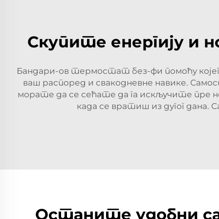
Скупите енергију и 
Бандари-ов термостат без-фи помоћу којег
ваш распоред и свакодневне навике. Само
морате да се сећате да га искључите пре н
када се вратиш из дугог дана. 
Останите удобни са