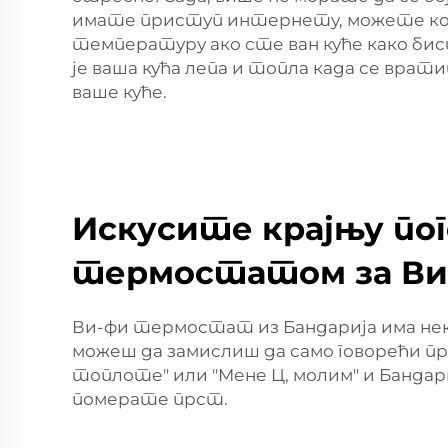
имате приступ интернету, можете кон
температуру ако сте ван куће како би
је ваша кућа лепа и топла када се вра
ваше куће.
Искусите крајњу пог
термостатом за Ви
Ви-фи термостат из Бандарија има неке
можеш да замислиш да само говорећи п
топлоте" или "Мене Ц, молим" и Банда
померате прст.