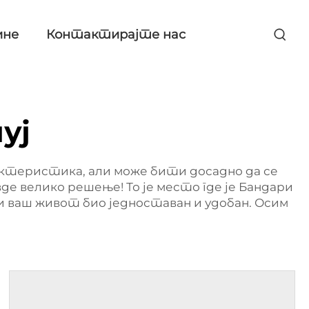
ине
Контактирајте нас
уј
рактеристика, али може бити досадно да се
е велико решење! То је место где је Бандари
би ваш живот био једноставан и удобан. Осим