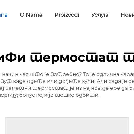
ana
O Nama
Proizvodi
Услуга
Нов
иФи термостат т
ји начин као што је потребно? То је одлична ка
 када одете или дођете кући. Али сада је овд
Овај паметни термостат је из најновије ере да 
ергију; бонус који је тешко одбити.