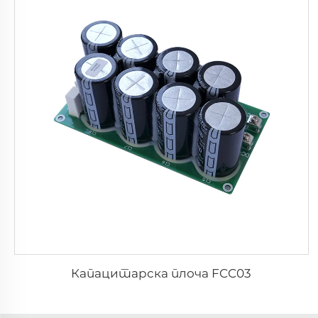
Капацитарска плоча FCC03