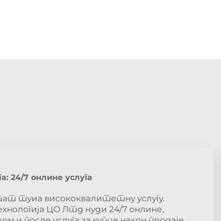
а: 24/7 онлине услуга
т туиа висококвалитетну услугу.
хнологија ЦО Лтд нуди 24/7 онлине,
ом и после услуга за купце након продаје,