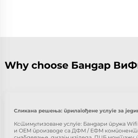
Why choose Бандар Ви
Сликана решења: прилагођене услуге за јед
Кстимулизоване услуге: Бандари пружа Wi
и ОЕМ производе са ДФМ / ЕФМ компонента
снабдевање, дизајн изгледа, ПЦБ монтаж