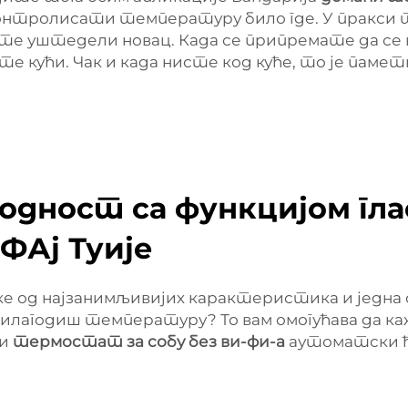
тролисати температуру било где. У пракси 
сте уштедели новац. Када се припремате да се
тите кући. Чак и када нисте код куће, то је п
одност са функцијом гл
ФАј Туије
 од најзанимљивијих карактеристика и једна од
рилагодиш температуру? То вам омогућава да 
ри
термостат за собу без ви-фи-а
аутоматски ћ