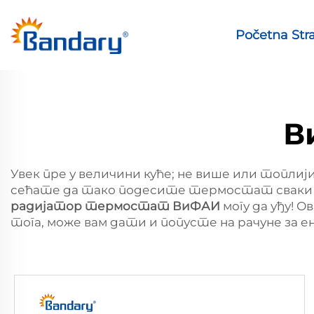
Početna Str
В
Увек пре у величини куће; не више или топли
сећате да тако подесите термостат сваки пут
радијатор термостат ВиФАИ
могу да уђу! 
тога, може вам дати и попусте на рачуне за ен