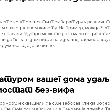
жете контролисати температуру у различита в
ем свакодневном животу. На пример, можда ћет
спавали. Ујутро можете да га мало подигнете 
ачи да ће ваш дом бити на идеалној температур
ружење које је позивно.
туром вашег дома удаље
мостат без-вифа
на одмору, и схватили да сте заборавили да п
ојите тога осим апликације Бандарија
домаћи 