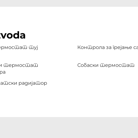
zvoda
ермостат туј
Контрола за грејање 
и термостат
Собаски термостат
ра
атски радијатор