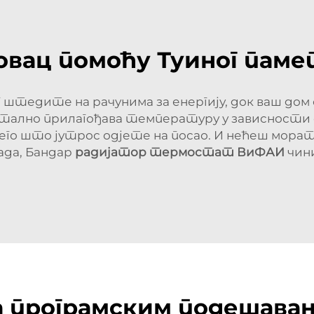
новац помоћу Туиног па
 штедите на рачунима за енергију, док ваш дом
стално прилагођава температуру у зависности
его што јутрос одјете на посао. И нећеш морат
Сада, Бандар
радијатор термостат ВиФАИ
чини
 програмским подешавањ