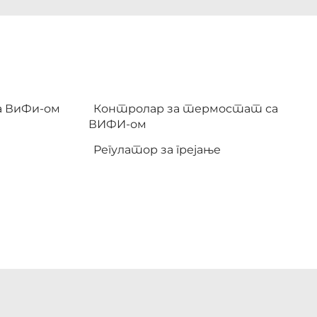
са ВиФи-ом
Контролар за термостат са
ВИФИ-ом
Регулатор за грејање