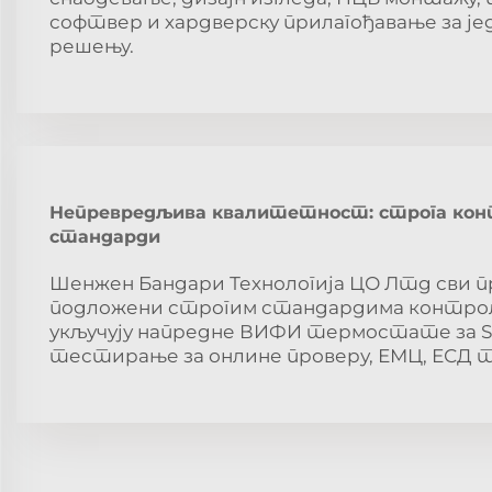
софтвер и хардверску прилагођавање за јед
решењу.
Непревредљива квалитетност: строга кон
стандарди
Шенжен Бандари Технологија ЦО Лтд сви п
подложени строгим стандардима контрол
укључују напредне ВИФИ термостате за SPI
тестирање за онлине проверу, ЕМЦ, ЕСД 