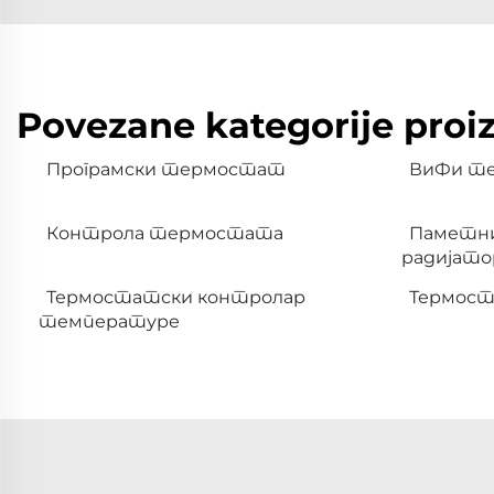
Povezane kategorije proi
Програмски термостат
ВиФи т
Контрола термостата
Паметн
радијато
Термостатски контролар
Термост
температуре