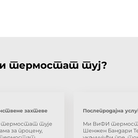
Фи термостат туј?
инствене захтеве
Послепродајна услуг
fi термостат тује
Ми ВиФИ термоста
ма за процену,
Шенжен Бандари Те
у, термостат
укључујући пре, ток