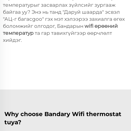
температурыг засварлах зүйлсийг зургааж
байгаа уу? Энэ нь танд "Даруй шаарда" эсвэл
"АЦ-г багасgoo" гэх мэт хэлээрээ захиалга өгөх
боломжийг олгодог, Бандарын
wifi өрөөний
температур
та гар тавихгүйгээр өөрчлөлт
хийдэг.
Why choose Bandary Wifi thermostat
tuya?