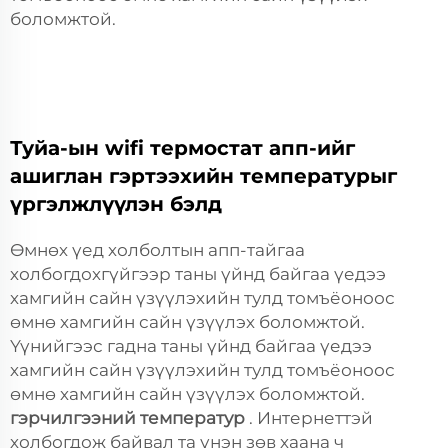
боломжтой.
Туйа-ын wifi термостат апп-ийг
ашиглан гэртээхийн температурыг
үргэлжлүүлэн бэлд
Өмнөх үед холболтын апп-тайгаа
холбогдохгүйгээр таны үйнд байгаа үедээ
хамгийн сайн үзүүлэхийн тулд томъёоноос
өмнө хамгийн сайн үзүүлэх боломжтой.
Үүнийгээс гадна таны үйнд байгаа үедээ
хамгийн сайн үзүүлэхийн тулд томъёоноос
өмнө хамгийн сайн үзүүлэх боломжтой.
гэрчилгээний температур
. Интернеттэй
холбогдож байвал та үнэн зөв хаана ч