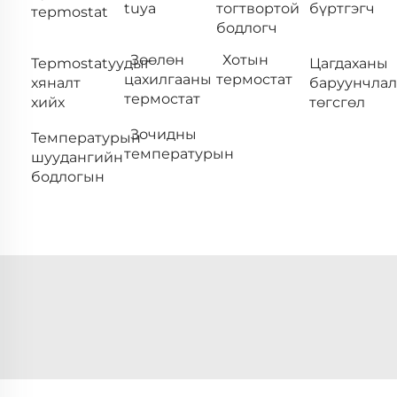
tuya
тогтвортой
бүртгэгч
терmostat
бодлогч
Зөөлөн
Хотын
Терmostatуудыг
Цагдаханы
цахилгааны
термостат
хяналт
баруунчла
термостат
хийх
төгсгөл
Зочидны
Температурын
температурын
шуудангийн
бодлогын