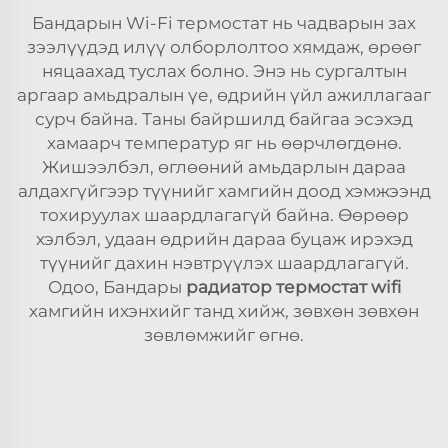
Бандарын Wi-Fi термостат нь чадварын зах
зээлүүдэд илүү олборлолтоо хямдаж, өрөөг
няцаахад туслах болно. Энэ нь сургалтын
аргаар амьдралын үе, өдрийн үйл ажиллагааг
сурч байна. Таны байршилд байгаа эсэхэд
хамаарч температур яг нь өөрчлөгдөнө.
Жишээлбэл, өглөөний амьдарлын дараа
алдахгүйгээр түүнийг хамгийн доод хэмжээнд
тохируулах шаардлагагүй байна. Өөрөөр
хэлбэл, удаан өдрийн дараа буцаж ирэхэд
түүнийг дахин нэвтрүүлэх шаардлагагүй.
Одоо, Бандары
радиатор термостат wifi
хамгийн ихэнхийг танд хийж, зөвхөн зөвхөн
зөвлөмжийг өгнө.