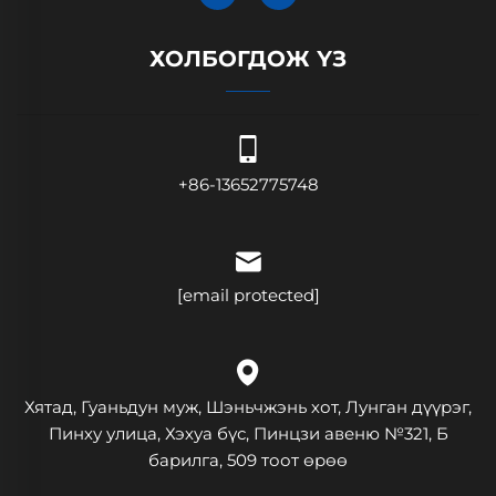
ХОЛБОГДОЖ ҮЗ
+86-13652775748
[email protected]
Хятад, Гуаньдун муж, Шэньчжэнь хот, Лунган дүүрэг,
Пинху улица, Хэхуа бүс, Пинцзи авеню №321, Б
барилга, 509 тоот өрөө