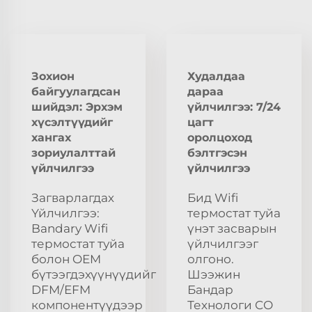
Зохион
Худалдаа
байгуулагдсан
дараа
шийдэл: Эрхэм
үйлчилгээ: 7/24
хүсэлтүүдийг
цагт
хангах
оролцоход
зориулалттай
бэлтгэсэн
үйлчилгээ
үйлчилгээ
Загварлагдах
Бид Wifi
Үйлчилгээ:
термостат туйа
Bandary Wifi
үнэт засварын
термостат туйа
үйлчилгээг
болон OEM
олгоно.
бүтээгдэхүүнүүдийг
Шээжин
DFM/EFM
Бандар
компонентүүдээр
Технологи CO