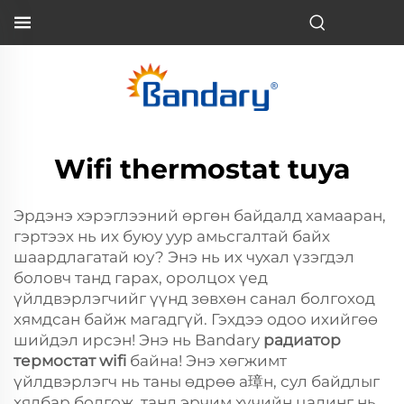
Wifi thermostat tuya
Эрдэнэ хэрэглээний өргөн байдалд хамааран,
гэртээх нь их буюу уур амьсгалтай байх
шаардлагатай юу? Энэ нь их чухал үзэгдэл
боловч танд гарах, оролцох үед
үйлдвэрлэгчийг үүнд зөвхөн санал болгоход
хямдсан байж магадгүй. Гэхдээ одоо ихийгөө
шийдэл ирсэн! Энэ нь Bandary
радиатор
термостат wifi
байна! Энэ хөгжимт
үйлдвэрлэгч нь таны өдрөө а璋н, сул байдлыг
хялбар болгож, танд эрчим хүчийн цалинг нь