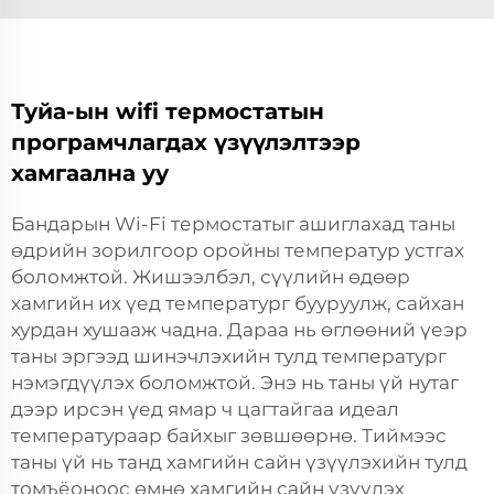
Туйа-ын wifi термостатын
програмчлагдах үзүүлэлтээр
хамгаална уу
Бандарын Wi-Fi термостатыг ашиглахад таны
өдрийн зорилгоор оройны температур устгах
боломжтой. Жишээлбэл, сүүлийн өдөөр
хамгийн их үед температург бууруулж, сайхан
хурдан хушааж чадна. Дараа нь өглөөний үеэр
таны эргээд шинэчлэхийн тулд температург
нэмэгдүүлэх боломжтой. Энэ нь таны үй нутаг
дээр ирсэн үед ямар ч цагтайгаа идеал
температураар байхыг зөвшөөрнө. Тиймээс
таны үй нь танд хамгийн сайн үзүүлэхийн тулд
томъёоноос өмнө хамгийн сайн үзүүлэх