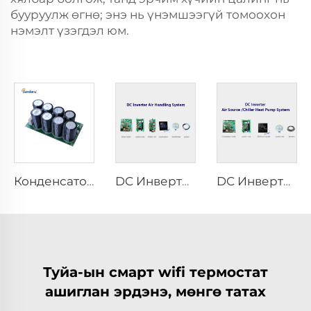
бууруулж өгнө; энэ нь үнэмшээгүй томоохон
нэмэлт үзэгдэл юм.
Конденсаторын зочид FCC03
DC Инвертер Хавтаасын Үйлдвэрлэлийн Бодлого
DC Инвертор газар/шинжилгээний цахилгаан насосын бодлого
Туйа-ын смарт wifi термостат
ашиглан эрдэнэ, мөнгө татах