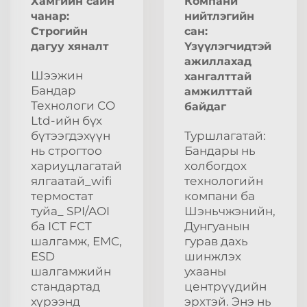
Хамгийн сайн
Компани
чанар:
нийтлэгийн
Строгийн
сан:
дагуу хяналт
Үзүүлэгчидтэй
ажиллахад
Шээжин
хангалттай
Бандар
амжилттай
Технологи CO
байдаг
Ltd-ийн бүх
бүтээгдэхүүн
Туршлагатай:
нь строгтоо
Бандары нь
хариуцлагатай
холбогдох
ялгаатай_wifi
технологийн
термостат
компани ба
туйа_ SPI/AOI
Шэньчжэнийн,
ба ICT FCT
Дунгуанын
шалгамж, EMC,
гурав дахь
ESD
шинжлэх
шалгамжийн
ухааны
стандартад
центрүүдийн
хүрээнд
эрхтэй. Энэ нь