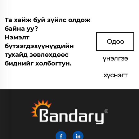
Та хайж буй зүйлс олдож
байна уу?
Нэмэлт
Одоо
бүтээгдэхүүнүүдийн
тухайд зөвлөхдөөс
үнэлгээ
биднийг холбогтун.
хүснэгт