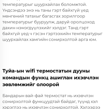
температурыг шуурхайлах боломжтой.
Үндсэндээ энэ нь таны гэрт байхгүй үед
мөнгөний татахыг багасгах зорилгоор
температурыг бууруулж, даруй оролцоход
дахин нэмэгдүүлэхийг хэлдэг. Танд гэрт
байхгүй үед ч гэсэн гэртээхийн температурыг
шуурхайлах хамгийн сонирхолтой арга юм.
Туйа-ын wifi термостатын дууны
командын функц ашиглан ихэвчлэн
зөвлөмжийг олоорой
Бандарын вай-фай термостат нь ихэвчлэн
сонирхолтой функцуудтай байдаг, түүнд хэл
хэрэглээ нь ихэвчлэн сонирхолтой. Хэлээрээ