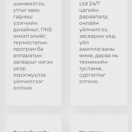
шинжилгээ,
Ltd 24/7
утгыг авах,
цагийн
гаднаш
дараалалд
үзэгчийн
онлайн
дизайныг, ПКБ
үйлчилгээ,
эмхэтгэлийг,
засварын үед,
термостатын
үйл
програм ба
ажиллагааны
аппаратын
өмнө, дараа нь
загварыг нэгэн
техникийн
үеэр
тусламж,
хэрэгжүүлэх
сургалтыг
үйлчилгээг
олгоно.
олгоно.