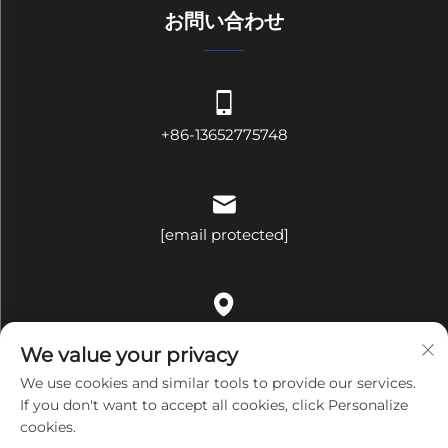
お問い合わせ
+86-13652775748
[email protected]
中国広東省深圳市龍崗区平湖街道荷花社区平吉大道321号B棟
We value your privacy
509号室
We use cookies and similar tools to provide our services.
If you don't want to accept all cookies, click Personalize
cookies.