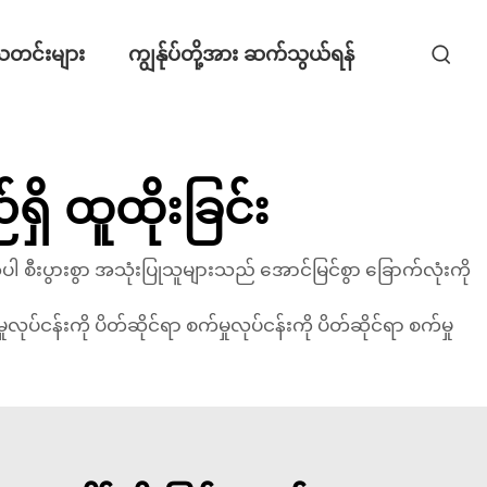
တင်းများ
ကျွန်ုပ်တို့အား ဆက်သွယ်ရန်
ိ ထူထိုးခြင်း
ုပါ စီးပွားစွာ အသုံးပြုသူများသည် အောင်မြင်စွာ ခြောက်လုံးကို
န်းကို ပိတ်ဆိုင်ရာ စက်မှုလုပ်ငန်းကို ပိတ်ဆိုင်ရာ စက်မှု