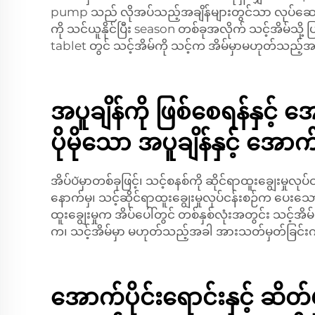
pump သည် လိုအပ်သည့်အချိန်များတွင်သာ လုပ်ဆောင်
ကို သင်ယူနိုင်ပြီး season တစ်ခုအလိုက် သင့်အိမ်သ
tablet တွင် သင့်အိမ်ကို သင့်က အိမ်မှာမဟုတ်သည့်အ
အပူချိန်ကို ဖြစ်စေရန်နှင့
ပိုမိုသော အပူချိန်နှင့် အောက်
အိပ်ပัမှာတစ်ခုဖြင့်၊ သင့်စနစ်ကို ဆိုင်ရာထူးချွေ
နောက်မှ၊ သင့်ဆိုင်ရာထူးချွေးမှုလုပ်ငန်းစဉ်က ပေးသေ
ထူးချွေးမှုက အိပ်ပေါ်တွင် တစ်နှစ်လုံးအတွင်း သင့်အ
က၊ သင့်အိမ်မှာ မဟုတ်သည့်အခါ အားသတ်မှတ်ခြင်းကိ
အောက်ပိုင်းရောင်းနှင့် ဆ