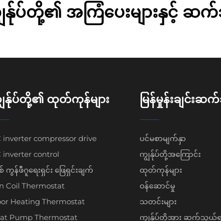
န်ုပ်တို့၏ အကြံပေးများနှင့် ဆက
ွန်ုပ်တို့၏ ထုတ်ကုန်များ
မြန်မှုန်းချင်းဆက
 inverter compressor drive
ပင်မစာမျက်နှာ
 inverter control
ကျွန်ုပ်တို့အကြောင်း
် ကွန်ဖီဂူရေးရှင်း ဖြေရှင်းချက်
ထုတ်ကုန်များ
n Coil Thermostat
ဝန်ဆောင်မှု
oor Heating Thermostat
သတင်းများ
at Pump Thermostat
ကျွန်ုပ်တို့အား ဆက်သွယ်ရ