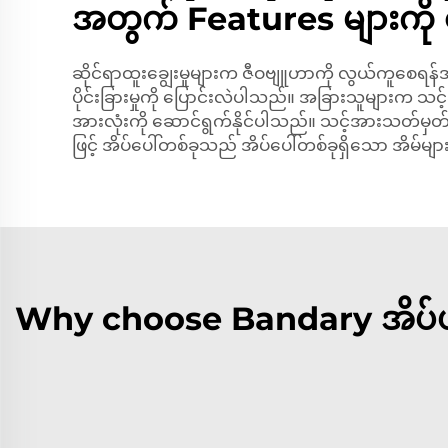
အတွက် Features များကို
ဆိုင်ရာထူးချွေးမှုများက ဇီဝဗျူဟာကို လွယ်ကူစေရန်
ပိုင်းခြားမှုကို ပြောင်းလဲပါသည်။ အခြားသူများက သင့်
အားလုံးကို ဆောင်ရွက်နိုင်ပါသည်။ သင့်အားသတ်မှတ်ခြ
ဖြင့် အိပ်ပေါ်တစ်ခုသည် အိပ်ပေါ်တစ်ခုရှိသော အိမ်မ
Why choose Bandary အိပ်ပန်