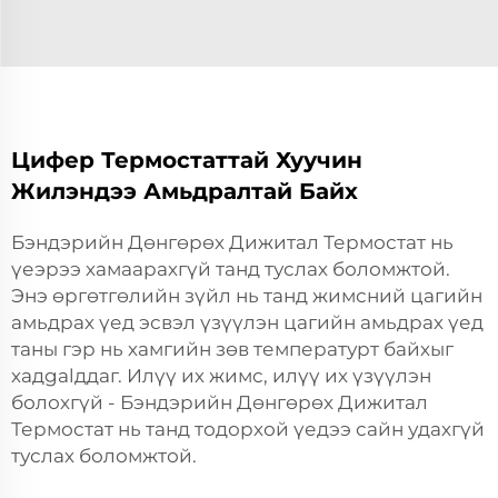
Цифер Термостаттай Хуучин
Жилэндээ Амьдралтай Байх
Бэндэрийн Дөнгөрөх Дижитал Термостат нь
үеэрээ хамаарахгүй танд туслах боломжтой.
Энэ өргөтгөлийн зүйл нь танд жимсний цагийн
амьдрах үед эсвэл үзүүлэн цагийн амьдрах үед
таны гэр нь хамгийн зөв температурт байхыг
хадgalддаг. Илүү их жимс, илүү их үзүүлэн
болохгүй - Бэндэрийн Дөнгөрөх Дижитал
Термостат нь танд тодорхой үедээ сайн удахгүй
туслах боломжтой.