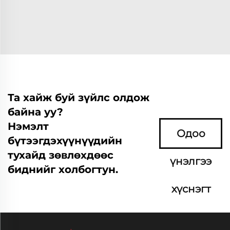
Та хайж буй зүйлс олдож
байна уу?
Нэмэлт
Одоо
бүтээгдэхүүнүүдийн
тухайд зөвлөхдөөс
үнэлгээ
биднийг холбогтун.
хүснэгт