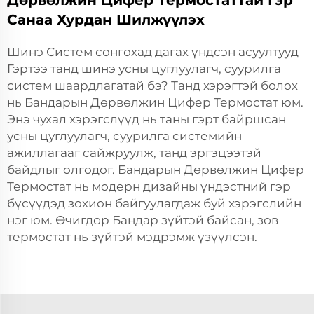
Дөрвөлжин Цифер Термостаттай Гэр
Санаа Хурдан Шилжүүлэх
Шинэ Систем сонгохад дагах үндсэн асуултууд
Гэртээ танд шинэ усны цуглуулагч, суурилга
систем шаардлагатай бэ? Танд хэрэгтэй болох
нь Бандарын Дөрвөлжин Цифер Термостат юм.
Энэ чухал хэрэгслүүд нь таны гэрт байршсан
усны цуглуулагч, суурилга системийн
ажиллагааг сайжруулж, танд эргэцээтэй
байдлыг олгодог. Бандарын Дөрвөлжин Цифер
Термостат нь модерн дизайны үндэстний гэр
бүсүүдэд зохион байгуулагдаж буй хэрэгслийн
нэг юм. Өчигдөр Бандар зүйтэй байсан, зөв
термостат нь зүйтэй мэдрэмж үзүүлсэн.