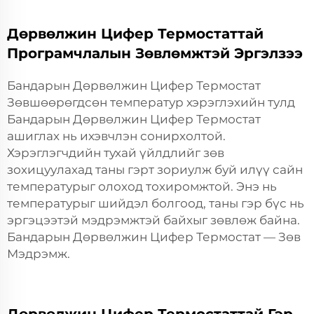
Дөрвөлжин Цифер Термостаттай
Програмчлалын Зөвлөмжтэй Эргэлзээ
Бандарын Дөрвөлжин Цифер Термостат
Зөвшөөрөгдсөн температур хэрэглэхийн тулд
Бандарын Дөрвөлжин Цифер Термостат
ашиглах нь ихэвчлэн сонирхолтой.
Хэрэглэгчдийн тухай үйлдлийг зөв
зохицуулахад таны гэрт зориулж буй илүү сайн
температурыг олоход тохиромжтой. Энэ нь
температурыг шийдэл болгоод, таны гэр бүс нь
эргэцээтэй мэдрэмжтэй байхыг зөвлөж байна.
Бандарын Дөрвөлжин Цифер Термостат — Зөв
Мэдрэмж.