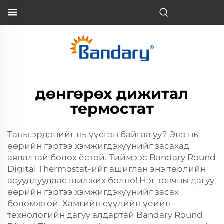
дөнгөрөх дижитал
термостат
Таны эрдэнийг нь үүсгэн байгаа уу? Энэ нь
өөрийн гэртээ хэмжигдэхүүнийг засахад
аялалтай болох ёстой. Тиймээс Bandary Round
Digital Thermostat-ийг ашиглан энэ төрлийн
асуудлуудаас шилжих болно! Нэг товчны дагуу
өөрийн гэртээ хэмжигдэхүүнийг засах
боломжтой. Хамгийн сүүлийн үеийн
технологийн дагуу алдартай Bandary Round