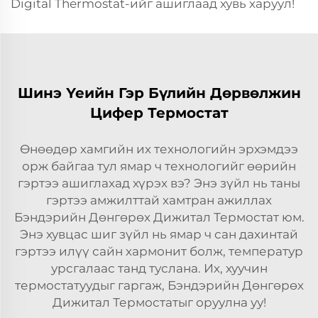
Digital Thermostat-ийг ашиглаад хувь харуул!
Шинэ Үеийн Гэр Бүлийн Дөрвөлжин
Цифер Термостат
Өнөөдөр хамгийн их технологийн эрхэмдээ
орж байгаа тул ямар ч технологийг өөрийн
гэртээ ашиглахад хүрэх вэ? Энэ зүйл нь таны
гэртээ амжилттай хамтран ажиллах
Бэндэрийн Дөнгөрөх Дижитал Термостат юм.
Энэ хувцас шиг зүйл нь ямар ч сан дахинтай
гэртээ илүү сайн хармонит болж, температур
урсгалаас танд туслана. Их, хуучин
термостатуудыг гаргаж, Бэндэрийн Дөнгөрөх
Дижитал Термостатыг оруулна уу!